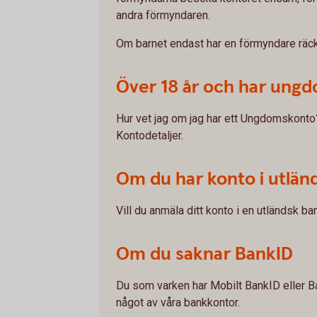
andra förmyndaren.
Om barnet endast har en förmyndare räcke
Över 18 år och har ung
Hur vet jag om jag har ett Ungdomskonto?
Kontodetaljer.
Om du har konto i utlän
Vill du anmäla ditt konto i en utländsk b
Om du saknar BankID
Du som varken har Mobilt BankID eller B
något av våra bankkontor.