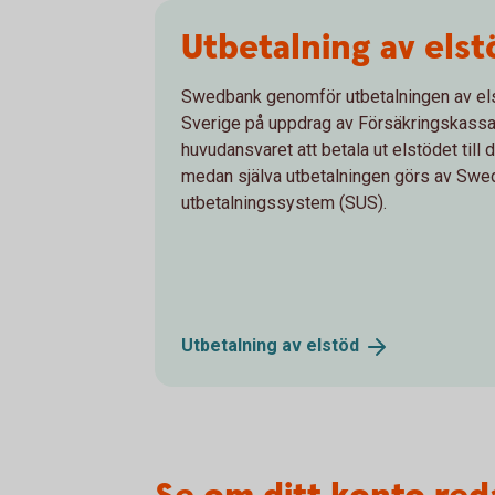
Utbetalning av elst
Swedbank genomför utbetalningen av elstö
Sverige på uppdrag av Försäkringskassa
huvudansvaret att betala ut elstödet till d
medan själva utbetalningen görs av Swed
utbetalningssystem (SUS).
Utbetalning av
elstöd