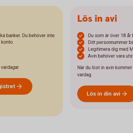
Lös in avi
ka banker. Du behöver inte
Du som är över 18 år k
t konto.
Ditt personnummer beh
Legitimera dig med M
Avin behöver vara uts
2 vardagar.
När du löst in avin kommer
vardag.
istret
Lös in din
avi