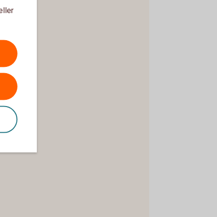
eller