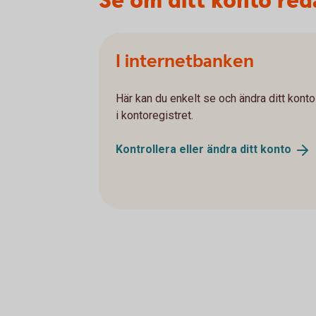
Se om ditt konto red
I internetbanken
Här kan du enkelt se och ändra ditt konto
i kontoregistret.
Kontrollera eller ändra ditt
konto