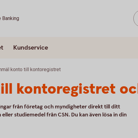
e Banking
et
Kundservice
nmäl konto till kontoregistret
ll kontoregistret och
gar från företag och myndigheter direkt till ditt
n eller studiemedel från CSN. Du kan även lösa in din