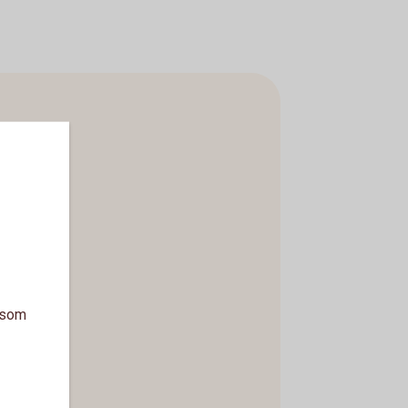
a som