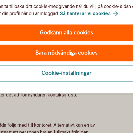
n ta tillbaka ditt cookie-medgivande när du vill, på cookie-sidan 
 din profil när du är inloggad.
Så hanterar vi
cookies
.
l Swedbanks kontoregister
Godkänn alla cookies
till Swedbanks kontoregister. Båda alternativen
ras av förmyndarna gemensamt eller var för sig.
Bara nödvändiga cookies
Cookie-inställningar
 och har telefonbanksavtal går det bra att ringa
r det att förmyndaren kontaktar oss.
 följa med till kontoret. Alternativt kan en av
satt att personen har en fullmakt från den