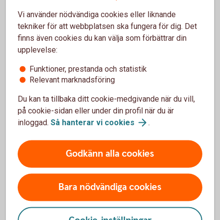
Vi använder nödvändiga cookies eller liknande
Följ börsens utveckling
tekniker för att webbplatsen ska fungera för dig. Det
finns även cookies du kan välja som förbättrar din
Följ utvecklingen på börsen i detalj på
upplevelse:
Swedbank.se/aktiellt
Funktioner, prestanda och statistik
Relevant marknadsföring
Aktiellt
Du kan ta tillbaka ditt cookie-medgivande när du vill,
på cookie-sidan eller under din profil när du är
inloggad.
Så hanterar vi
cookies
.
Fondskolan - för dig som vill
Godkänn alla cookies
lära dig om fonder
I vår Fondskola får du tips och information som kan
Bara nödvändiga cookies
hjälpa dig om du vill investera i fonder - oavsett om
du är nybörjare eller har sparat ett tag.