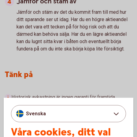
Jämför och stäm av
Jämför och stäm av
det du kommit fram till med hur
ditt sparande ser ut idag. Har du en högre aktieandel
kan det vara ett tecken på för hög risk och att du
därmed kan behöva sälja. Har du en lägre aktieandel
kan du lugnt sitta kvar i båten och eventuellt börja
fundera på om du inte ska börja köpa lite försiktigt.
Tänk på
Historisk avkastning är ingen garanti för framtida
avkastning. Pengar du investerar i finansiella instrument
kan både öka och minska i värde och det är inte säkert
Svenska
att du får tillbaka det investerade kapitalet.
Våra cookies, ditt val