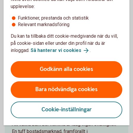
upplevelse:
Våra tjänster för dig 18-21
Funktioner, prestanda och statistik
Relevant marknadsföring
När du fyllt 18 år kan du bli Nyckelkund helt utan
kostnad. Du får en rad tjänster som gör att du kan
Du kan ta tillbaka ditt cookie-medgivande när du vill,
sköta din ekonomi själv.
på cookie-sidan eller under din profil när du är
inloggad.
Så hanterar vi cookies
.
Nyckelkund 18-21
Godkänn alla cookies
Andra läser också
Bara nödvändiga cookies
Cookie-inställningar
När vuxna barn bor hemma
Att vuxna barn bor hemma är idag ingen ovanlighet.
En tuff bostadsmarknad, framförallt i