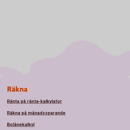
Sidfot
Räkna
Ränta på ränta-kalkylator
Räkna på månadssparande
Bolånekalkyl