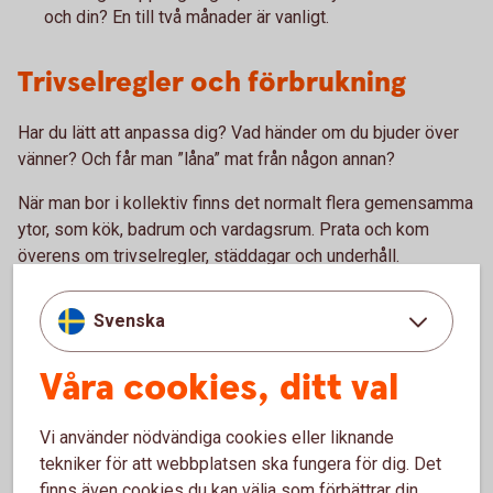
och din? En till två månader är vanligt.
Trivselregler och förbrukning
Har du lätt att anpassa dig? Vad händer om du bjuder över
vänner? Och får man ”låna” mat från någon annan?
När man bor i kollektiv finns det normalt flera gemensamma
ytor, som kök, badrum och vardagsrum. Prata och kom
överens om trivselregler, städdagar och underhåll.
Att vara inneboende hos någon annan eller kanske hemma
Svenska
hos föräldrar kan spara pengar jämfört med ett eget
boende. Men det kan vara lätt att glömma bort att föräldrar
Våra cookies, ditt val
betalar din elförbrukning, mat om du äter hemma, tv,
streamingtjänster, försäkringar och andra utgifter som är
förknippat med boendet.
Vi använder nödvändiga cookies eller liknande
tekniker för att webbplatsen ska fungera för dig. Det
finns även cookies du kan välja som förbättrar din