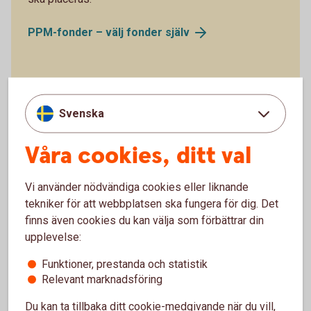
PPM-fonder – välj fonder
själv
Svenska
Fri flyttavgift för vissa pensioner
Våra cookies, ditt val
Om du flyttar din individuella tjänstepension eller
privata
pensionsförsäkring
1
till oss, och den är minst 25 000
Vi använder nödvändiga cookies eller liknande
kronor, bjuder vi på flyttavgiften (upp till 600 kronor). Vi
tekniker för att webbplatsen ska fungera för dig. Det
bjuder inte på flyttavgiften för kollektivavtalad
finns även cookies du kan välja som förbättrar din
tjänstepension.
upplevelse:
Funktioner, prestanda och statistik
Relevant marknadsföring
som tecknats efter den 1 juli 2007
Tillbaka
1
Du kan ta tillbaka ditt cookie-medgivande när du vill,