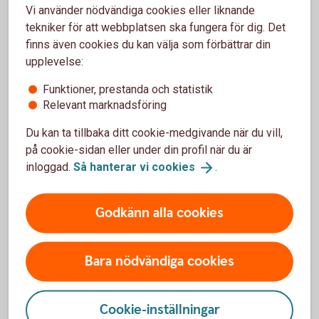
Vi använder nödvändiga cookies eller liknande
Om ditt körkort har kommit bort eller blivit stulet ska
tekniker för att webbplatsen ska fungera för dig. Det
du anmäla det till Transportstyrelsen.
finns även cookies du kan välja som förbättrar din
upplevelse:
Pass spärrar du hos Polisen. Ring 114 14
Funktioner, prestanda och statistik
Anmäl/spärra körkort
Relevant marknadsföring
(transportstyrelsen.se)
Du kan ta tillbaka ditt cookie-medgivande när du vill,
på cookie-sidan eller under din profil när du är
inloggad.
Så hanterar vi
cookies
.
Godkänn alla cookies
Bedrägeri och säkerhet
Bedrägerier
Bara nödvändiga cookies
Anmäl bedrägeri
Cookie-inställningar