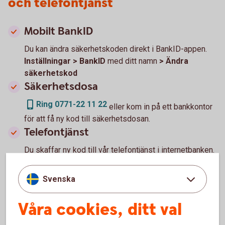
och telefontjänst
Mobilt BankID
Du kan ändra säkerhetskoden direkt i BankID-appen.
Inställningar > BankID
med ditt namn
> Ändra
säkerhetskod
Säkerhetsdosa
Ring 0771-22 11 22
eller kom in på ett bankkontor
för att få ny kod till säkerhetsdosan.
Telefontjänst
Du skaffar ny kod till vår telefontjänst i internetbanken.
Övriga tjänster > Hantera telefontjänst
Svenska
Våra cookies, ditt val
Spärra körkort eller pass