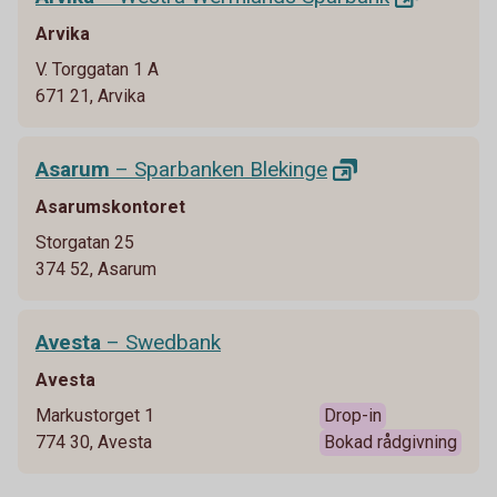
Arvika
V. Torggatan 1 A
671 21, Arvika
Asarum
– Sparbanken
Blekinge
Asarumskontoret
Storgatan 25
374 52, Asarum
Avesta
– Swedbank
Avesta
Markustorget 1
Drop-in
774 30, Avesta
Bokad rådgivning