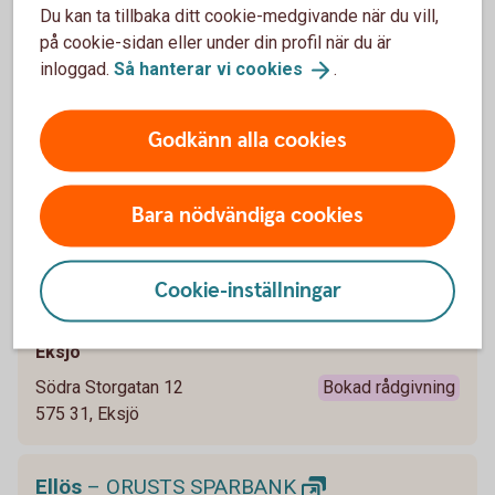
Ed
Du kan ta tillbaka ditt cookie-medgivande när du vill,
på cookie-sidan eller under din profil när du är
Torget 4
inloggad.
Så hanterar vi
cookies
.
668 30, Ed
Godkänn alla cookies
Edane
– Westra Wermlands
Sparbank
Edane
Bara nödvändiga cookies
Edanevägen 30
671 70, Edane
Cookie-inställningar
Eksjö
– Swedbank
Eksjö
Södra Storgatan 12
Bokad rådgivning
575 31, Eksjö
Ellös
– ORUSTS
SPARBANK