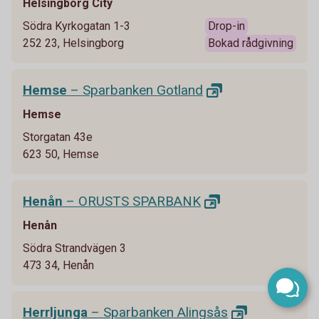
Helsingborg City
Södra Kyrkogatan 1-3
Drop-in
252 23, Helsingborg
Bokad rådgivning
Hemse
– Sparbanken
Gotland
Hemse
Storgatan 43e
623 50, Hemse
Henån
– ORUSTS
SPARBANK
Henån
Södra Strandvägen 3
473 34, Henån
Herrljunga
– Sparbanken
Alingsås