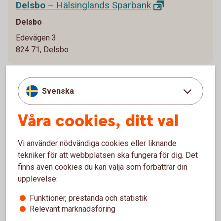
Delsbo
– Hälsinglands
Sparbank
Delsbo
Edevägen 3
824 71, Delsbo
Djurås
– Leksands
Sparbank
Svenska
Gagnef
Våra cookies, ditt val
Södra Industrivägen 8
785 61, Djurås
Vi använder nödvändiga cookies eller liknande
tekniker för att webbplatsen ska fungera för dig. Det
finns även cookies du kan välja som förbättrar din
E
upplevelse:
Funktioner, prestanda och statistik
Ed
– Dalslands
Sparbank
Relevant marknadsföring