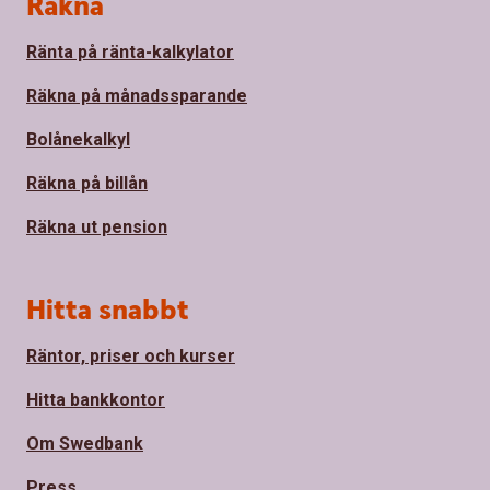
Sidfot
Räkna
Ränta på ränta-kalkylator
Räkna på månadssparande
Bolånekalkyl
Räkna på billån
Räkna ut pension
Hitta snabbt
Räntor, priser och kurser
Hitta bankkontor
Om Swedbank
Press