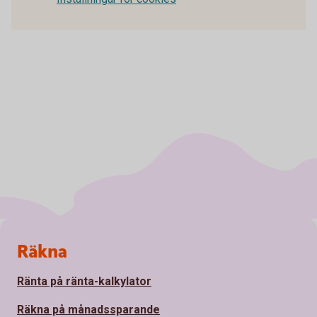
Sidfot
Räkna
Ränta på ränta-kalkylator
Räkna på månadssparande