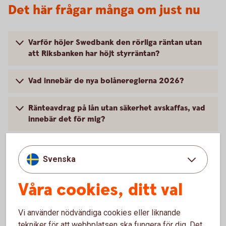
Det här frågar många om just nu
Varför höjer Swedbank den rörliga räntan utan
att Riksbanken har höjt styrräntan?
Vad innebär de nya bolånereglerna 2026?
Ränteavdrag på lån utan säkerhet avskaffas, vad
innebär det för mig?
Hur gör jag för att skaffa, förnya eller byta mitt
BankID?
Svenska
Våra cookies, ditt val
Hur skaffar jag Mobilt BankID till mitt barn?
Hur får jag mobilt BankID att fungera i en ny
Vi använder nödvändiga cookies eller liknande
telefon?
tekniker för att webbplatsen ska fungera för dig. Det