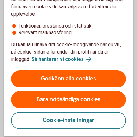
finns även cookies du kan välja som förbättrar din
upplevelse:
Vilka beloppsgränser gäller för betalningar via
Swish?
Funktioner, prestanda och statistik
Relevant marknadsföring
Hur höjer jag beloppsgränsen för överföringar?
Du kan ta tillbaka ditt cookie-medgivande när du vill,
på cookie-sidan eller under din profil när du är
Hur gör jag när en anhörig går bort?
inloggad.
Så hanterar vi cookies
.
Hur gör jag en utlandsbetalning?
Godkänn alla cookies
Bara nödvändiga cookies
Kontakta oss
Cookie-inställningar
Ring oss