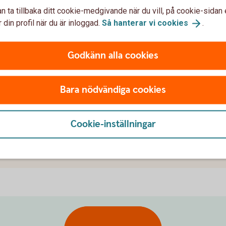
låneräntor
n ta tillbaka ditt cookie-medgivande när du vill, på cookie-sidan 
 din profil när du är inloggad.
Så hanterar vi
cookies
.
h snittränta?
Godkänn alla cookies
Bara nödvändiga cookies
en ränta?
Cookie-inställningar