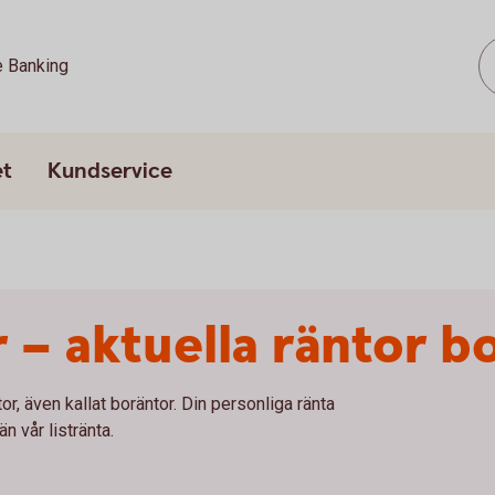
e Banking
et
Kundservice
 – aktuella räntor b
r, även kallat boräntor. Din personliga ränta
än vår listränta.