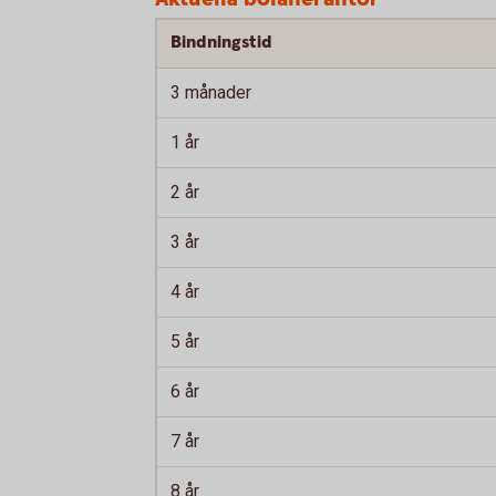
Bindningstid
3 månader
1 år
2 år
3 år
4 år
5 år
6 år
7 år
8 år