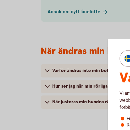
Ansök om nytt
lånelöfte
När ändras min bolå
Varför ändras inte min bolåneränta 
V
Hur ser jag när min rörliga ränta än
Vi an
webbp
När justeras min bundna ränta?
förbä
F
R