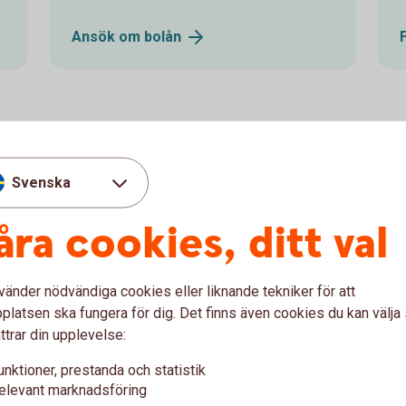
Ansök om
bolån
neränta?
Svenska
direkt när styrräntan ändras?
åra cookies, ditt val
dras nästa gång?
vänder nödvändiga cookies eller liknande tekniker för att
latsen ska fungera för dig. Det finns även cookies du kan välj
ttrar din upplevelse:
unktioner, prestanda och statistik
elevant marknadsföring