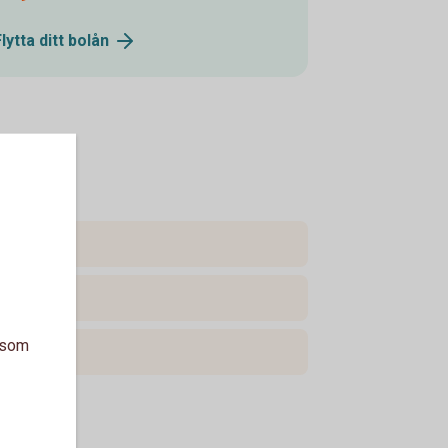
Flytta ditt
bolån
a som