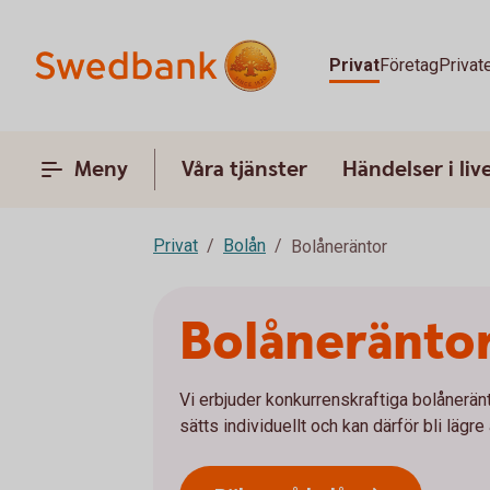
Privat
Företag
Privat
Meny
Våra tjänster
Händelser i liv
Privat
Bolån
Bolåneräntor
Bolåneräntor
Vi erbjuder konkurrenskraftiga bolåneränto
sätts individuellt och kan därför bli lägre 