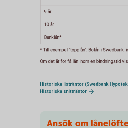
9 år
10 år
Banklån*
* Till exempel "topplån". Bolån i Swedbank,
Om det är för få lån inom en bindningstid vis
Historiska listräntor (Swedbank
Hypotek
Historiska
snitträntor
Ansök om lånelöft