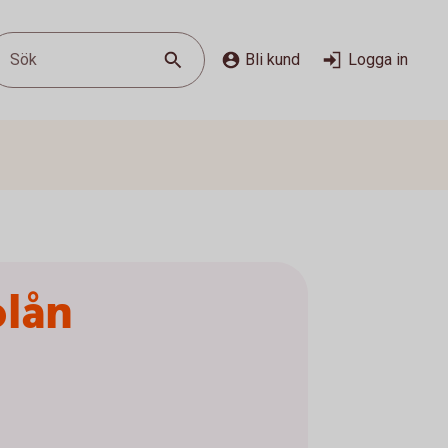
Sök
Bli kund
Logga in
olån