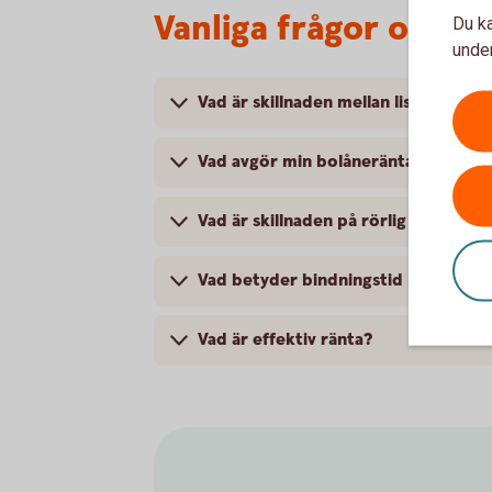
Vanliga frågor om bo
Du ka
under
Vad är skillnaden mellan listränta oc
Vad avgör min bolåneränta?
Vad är skillnaden på rörlig och bund
Vad betyder bindningstid på bolån?
Vad är effektiv ränta?