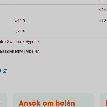
4,14
3,44 %
4,19
3,70 %
 inte i Swedbank Hypotek.
as ingen ränta i tabellen.
)
e
Ansök om bolån