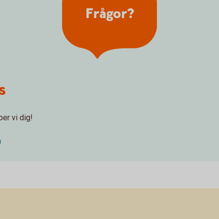
Frågor?
s
er vi dig!
n