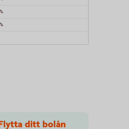
 %
 %
Flytta ditt bolån