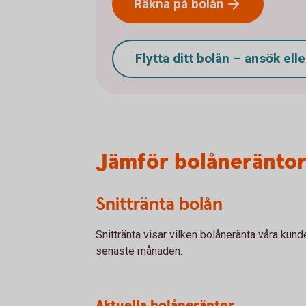
Räkna på
bolån
Flytta ditt bolån – ansök elle
Jämför bolåneräntor
Snittränta bolån
Snittränta visar vilken bolåneränta våra kund
senaste månaden.
Aktuella bolåneräntor