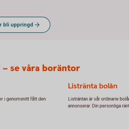
r bli
uppringd
 – se våra boräntor
Listränta bolån
er i genomsnitt fått den
Listräntan är vår ordinarie bol
annonserar. Din personliga ränta