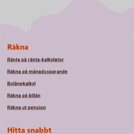
Sidfot
Räkna
Ränta på ränta-kalkylator
Räkna på månadssparande
Bolånekalkyl
Räkna på billån
Räkna ut pension
Hitta snabbt