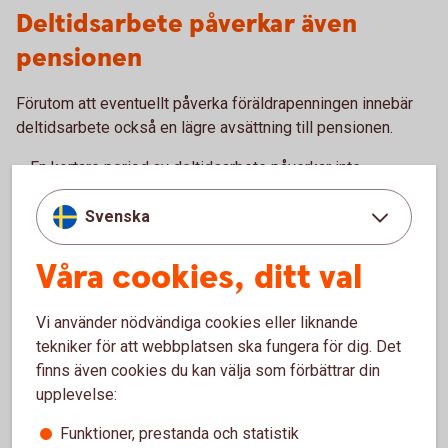
Deltidsarbete påverkar även
pensionen
Förutom att eventuellt påverka föräldrapenningen innebär
deltidsarbete också en lägre avsättning till pensionen.
– En kortare period av deltidsarbete påverkar inte
pensionen så mycket. Och under barnets fyra första år får
den förälder som tjänar minst pensionsrätt för barnår, det
Svenska
vill säga extrapengar till sin pension. Men blir man kvar i en
längre period av deltidsarbete kommer pensionen
Våra cookies, ditt val
påverkas, säger Madelén Falkenhäll.
Vi använder nödvändiga cookies eller liknande
Pensionen grundas på den lön man har under hela
tekniker för att webbplatsen ska fungera för dig. Det
arbetslivet. Det innebär att en längre period med lägre lön
finns även cookies du kan välja som förbättrar din
kommer att ge en lägre pension. Utöver det kan en lägre lön
upplevelse:
också innebära att det blir svårare att spara till sin pension
men även till annat.
Funktioner, prestanda och statistik