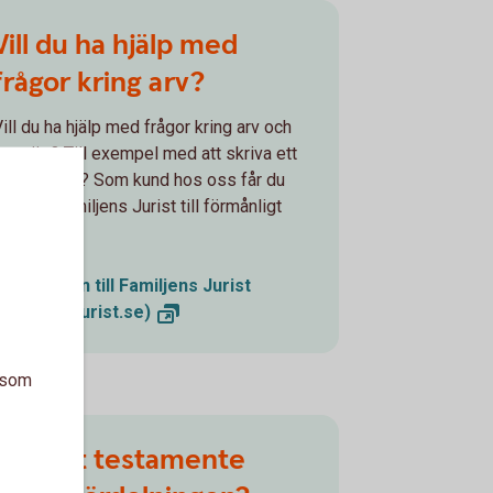
Vill du ha hjälp med
frågor kring arv?
ill du ha hjälp med frågor kring arv och
arvsrätt? Till exempel med att skriva ett
testamente? Som kund hos oss får du
jälp av Familjens Jurist till förmånligt
ris.
Välkommen till Familjens Jurist
(familjensjurist.se)
a som
Kan ett testamente