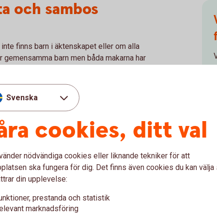
fta och sambos
 inte finns barn i äktenskapet eller om alla
V
 har gemensamma barn men båda makarna har
g, om det inte finns ett testamente.
tar var och en sina tillgångar och sina
h
Svenska
k begära bodelning av den gemensamma
p
h hushållsmaskiner som är avsett för det
åra cookies, ditt val
nde sambon ska få ärva generellt sett
vänder nödvändiga cookies eller liknande tekniker för att
latsen ska fungera för dig. Det finns även cookies du kan välj
n
ttrar din upplevelse:
e eller maka som ärver dig med fri förfoganderätt.
unktioner, prestanda och statistik
emensamma barn
elevant marknadsföring