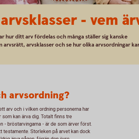
 arvsklasser - vem är
ar hur ditt arv fördelas och många ställer sig kanske
arvsrätt, arvsklasser och se hur olika arvsordningar ka
ch arvsordning?
ett arv och i vilken ordning personerna har
 som kan ärva dig. Totalt finns tre
n - bröstarvingarna - är de som ärver först.
tt testamente. Storleken på arvet kan dock
ldrig ärva någon, förrän den övre