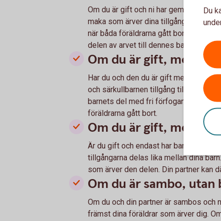
Om du är gift och ni har gemensamma ba
Du ka
maka som ärver dina tillgångar med fri fö
under
när båda föräldrarna gått bort. Om nå
delen av arvet till dennes barn.
Om du är gift, med ge
Har du och den du är gift med både ge
och särkullbarnen tillgång till sin del
barnets del med fri förfoganderätt. Er
föräldrarna gått bort.
Om du är gift, med barn
Är du gift och endast har barn från tidig
tillgångarna delas lika mellan dina bar
som ärver den delen. Din partner kan d
Om du är sambo, utan 
Om du och din partner är sambos och ni 
främst dina föräldrar som ärver dig. Om 