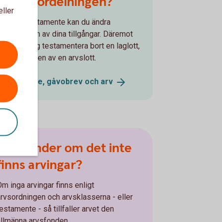
ändra fördelningen?
eller
Med ett testamente kan du ändra
fördelningen av dina tillgångar. Däremot
kan du aldrig testamentera bort en laglott,
som är hälften av en arvslott.
Testamente, gåvobrev och
arv
Vad händer om det inte
finns arvingar?
Om inga arvingar finns enligt
arvsordningen och arvsklasserna - eller
estamente - så tillfaller arvet den
allmänna arvsfonden.