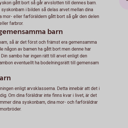
skon gått bort så går arvslotten till dennes barn.
r syskonbarn i bilden så delas arvet mellan dina
a mor- eller farföräldern gått bort så går den delen
eller farbror.
 gemensamma barn
arn, så är det först och främst era gemensamma
ulle någon av barnen ha gått bort men denne har
Din sambo har ingen rätt till arvet enligt den
ambon eventuellt ha bodelningsrätt till gemensam
barn
ningen enligt arvsklasserna. Detta innebär att det i
ig. Om dina föräldrar inte finns kvar i livet, är det
ommer dina syskonbarn, dina mor- och farföräldrar
h morbröder.