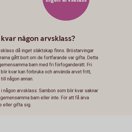
ingen arvsklass
r kvar någon arvsklass?
sklass då inget släktskap finns. Bröstarvingar
drarna gått bort om de fortfarande var gifta. Detta
gemensamma barn med fri förfoganderätt. Fri
lir kvar kan förbruka och använda arvet fritt,
till någon annan.
e i någon arvsklass. Sambon som blir kvar saknar
 gemensamma barn eller inte. För att få ärva
eller gifta sig.