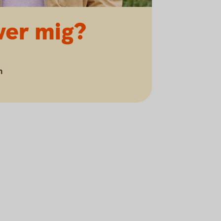
ver mig?
n