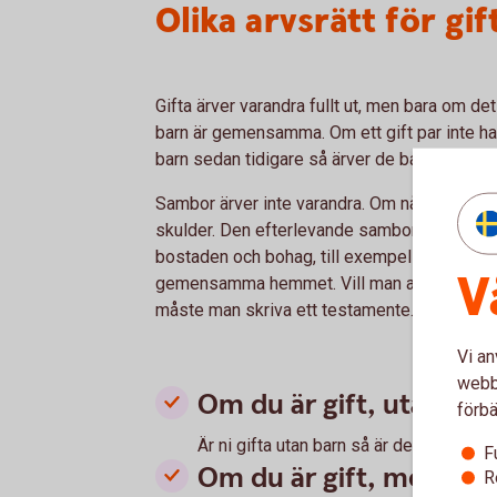
Olika arvsrätt för gi
Gifta ärver varandra fullt ut, men bara om det
barn är gemensamma. Om ett gift par inte
barn sedan tidigare så ärver de barnen alltin
Sambor ärver inte varandra. Om någon avlider 
skulder. Den efterlevande sambon kan doc
bostaden och bohag, till exempel möbler oc
V
gemensamma hemmet. Vill man att efterleva
måste man skriva ett testamente.
Vi an
webbp
Om du är gift, utan bar
förbä
Är ni gifta utan barn så är det din mak
F
Om du är gift, med g
R