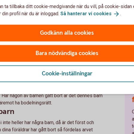
rn så är det först och främst din make eller
n ta tillbaka ditt cookie-medgivande när du vill, på cookie-sidan 
rfoganderätt. Barnen får tillgång till sitt arv först
 din profil när du är inloggad.
Så hanterar vi
cookies
.
gon av de gemensamma barnen gått bort så går den
Godkänn alla cookies
mensamma barn och särkullbarn
mensamma barn och särkullbarn så får partnern
Bara nödvändiga cookies
 av arvet direkt. Din partner ärver det gemensamma
a gemensamma barn får sitt arv först när båda
Cookie-inställningar
 från tidigare förhållande
are förhållande så ärver inte din partner dig,
n. Har någon av barnen gått bort är det dennes barn
äremot ha bodelningsrätt.
barn
inte heller har några barn, då är det först och
t
dina föräldrar har gått bort så fördelas arvet