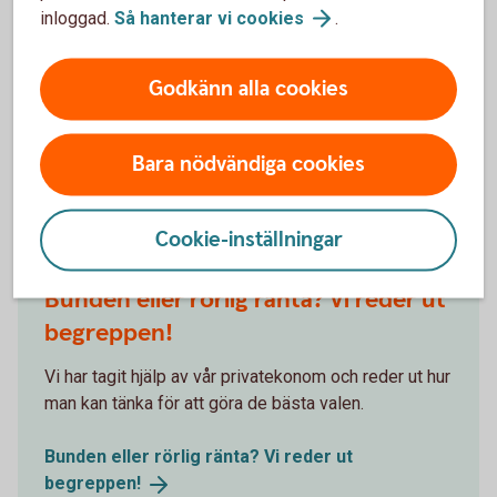
använt sedan 2008. Det nya namnet styrränta
inloggad.
Så hanterar vi
cookies
.
matchar räntans syfte bättre, det vill säga att styra
dagslåneräntan och påverka andra räntor i ekonomin
Godkänn alla cookies
för att uppnå inflationsmålet.
Bara nödvändiga cookies
Andra läser också
Cookie-inställningar
Bunden eller rörlig ränta? Vi reder ut
begreppen!
Vi har tagit hjälp av vår privatekonom och reder ut hur
man kan tänka för att göra de bästa valen.
Bunden eller rörlig ränta? Vi reder ut
begreppen!