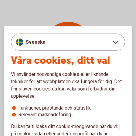
Om
Svenska
styrräntan
Våra cookies, ditt val
Vi använder nödvändiga cookies eller liknande
tekniker för att webbplatsen ska fungera för dig. Det
finns även cookies du kan välja som förbättrar din
upplevelse:
Från reporänta till styrränta
Funktioner, prestanda och statistik
Relevant marknadsföring
2022 bytte Riksbanken namn på reporäntan till
styrräntan. Namnet reporänta kom från instrumentet
Du kan ta tillbaka ditt cookie-medgivande när du vill,
penningpolitiska repor som Riksbanken inte hade
på cookie-sidan eller under din profil när du är