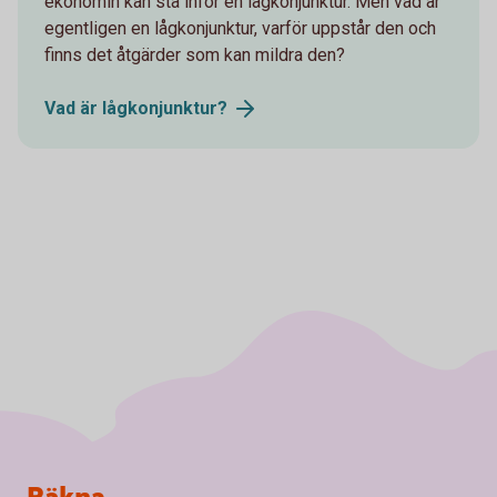
ekonomin kan stå inför en lågkonjunktur. Men vad är
egentligen en lågkonjunktur, varför uppstår den och
finns det åtgärder som kan mildra den?
Vad är
lågkonjunktur?
Sidfot