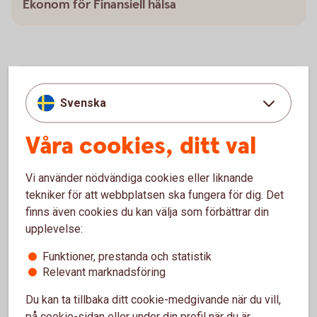
Ekonom för Finansiell hälsa
Verktyg för att ha koll på budget
Svenska
Det finns både verktyg och knep för att få bättre koll
Våra cookies, ditt val
på sin ekonomi.
Checklista - Ta kontroll över ekonomin (pdf)
Vi använder nödvändiga cookies eller liknande
Utgiftskollen - ett digitalt
verktyg
tekniker för att webbplatsen ska fungera för dig. Det
finns även cookies du kan välja som förbättrar din
upplevelse:
Funktioner, prestanda och statistik
Relevant marknadsföring
Budgetsnurran -få koll på din
ekonomi
Du kan ta tillbaka ditt cookie-medgivande när du vill,
på cookie-sidan eller under din profil när du är