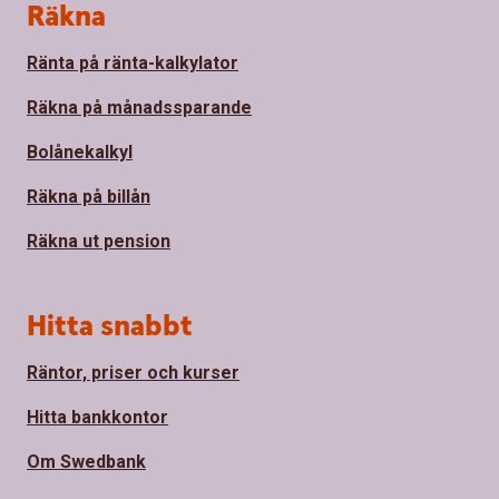
Sidfot
Räkna
Ränta på ränta-kalkylator
Räkna på månadssparande
Bolånekalkyl
Räkna på billån
Räkna ut pension
Hitta snabbt
Räntor, priser och kurser
Hitta bankkontor
Om Swedbank