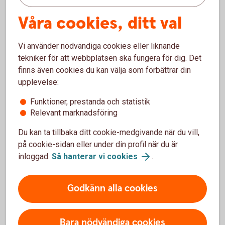
Tjänsten finns i vår app och den är helt kostnadsfri.
Våra cookies, ditt val
Abonnemangshjälpen
Vi använder nödvändiga cookies eller liknande
tekniker för att webbplatsen ska fungera för dig. Det
finns även cookies du kan välja som förbättrar din
upplevelse:
Andra läser också
Funktioner, prestanda och statistik
Relevant marknadsföring
Konsten att leva på en liten budget
Du kan ta tillbaka ditt cookie-medgivande när du vill,
på cookie-sidan eller under din profil när du är
För mycket månad kvar i slutet av lönen? Här är våra
inloggad.
Så hanterar vi cookies
.
20 bästa tips på hur du lever sparsamt – utan att det
blir torftigt.
Godkänn alla cookies
Ekonomiska tips – klara dig på lite pengar
Bara nödvändiga cookies