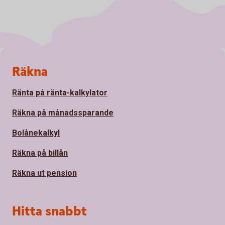
Sidfot
Räkna
Ränta på ränta-kalkylator
Räkna på månadssparande
Bolånekalkyl
Räkna på billån
Räkna ut pension
Hitta snabbt