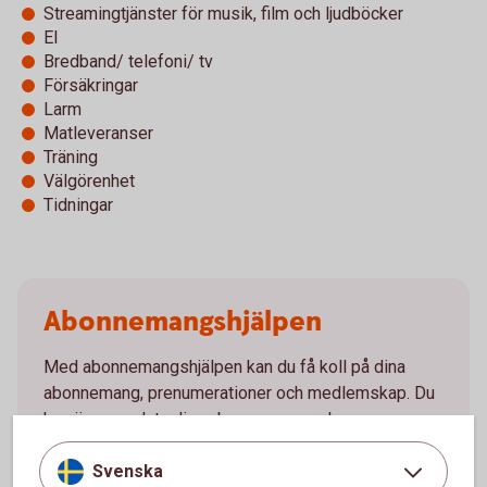
Streamingtjänster för musik, film och ljudböcker
El
Bredband/ telefoni/ tv
Försäkringar
Larm
Matleveranser
Träning
Välgörenhet
Tidningar
Abonnemangs­hjälpen
Med abonnemangshjälpen kan du få koll på dina
abonnemang, prenumerationer och medlemskap. Du
kan även avsluta dina abonnemang och
prenumerationer. Och det bästa är att du kan sätta
Svenska
pengarna i ett sparande i stället, om du vill.