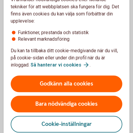
barnförsäkring görs en hälsodeklaration då
tekniker för att webbplatsen ska fungera för dig. Det
försäkringsbolaget tar hänsyn till ett medicinskt
finns även cookies du kan välja som förbättrar din
underlag. Ju äldre barnet är desto större är det
upplevelse:
medicinska underlaget, vilket skulle kunna innebära en
Funktioner, prestanda och statistik
större risk att försäkringen nekas.
Relevant marknadsföring
Ett barn omfattas av försäkring via skolan, men den
Du kan ta tillbaka ditt cookie-medgivande när du vill,
gäller oftast enbart olycksfall.
på cookie-sidan eller under din profil när du är
Sakförsäkring
inloggad.
Så hanterar vi
cookies
.
En skadeförsäkring för specifika saker i hemmet eller
för ett fordon.
Godkänn alla cookies
Bara nödvändiga cookies
Försäkra dig, din familj och
dina fordon
Cookie-inställningar
Med en försäkring ökar du tryggheten för dig och din