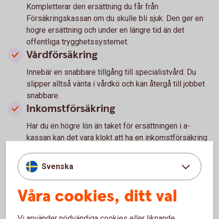
Kompletterar den ersättning du får från
Försäkringskassan om du skulle bli sjuk. Den ger en
högre ersättning och under en längre tid än det
offentliga trygghetssystemet.
Vårdförsäkring
Innebär en snabbare tillgång till specialistvård. Du
slipper alltså vänta i vårdkö och kan återgå till jobbet
snabbare.
Inkomstförsäkring
Har du en högre lön än taket för ersättningen i a-
kassan kan det vara klokt att ha en inkomstförsäkring
om du skulle bli arbetslös.
Barnförsäkring
Svenska
Kan ge ersättning vid sjukdom, olycksfall och dödsfall
Våra cookies, ditt val
av barn. Det kan vara klokt att skaffa en barnförsäkring
så tidigt som möjligt och att behålla den så länge som
möjligt (ofta upp till 25 år). Vid tecknande av
Vi använder nödvändiga cookies eller liknande