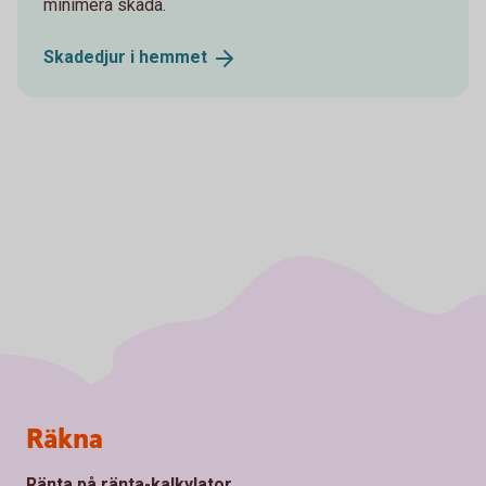
minimera skada.
Skadedjur i
hemmet
Sidfot
Räkna
Ränta på ränta-kalkylator