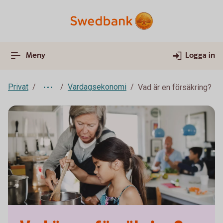
Meny
Logga in
Privat
Vardagsekonomi
Vad är en försäkring?