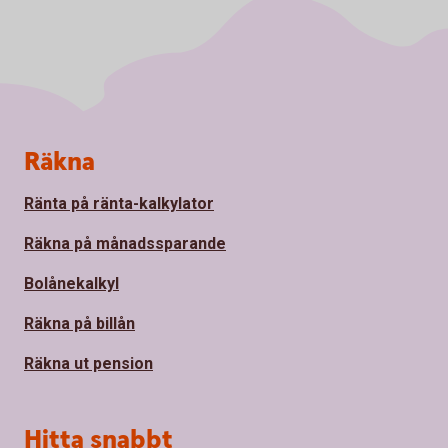
Sidfot
Räkna
Ränta på ränta-kalkylator
Räkna på månadssparande
Bolånekalkyl
Räkna på billån
Räkna ut pension
Hitta snabbt