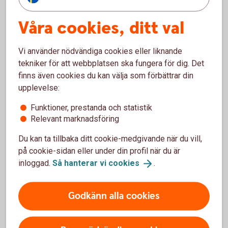
Räkneexempel Överbryggningslån
Våra cookies, ditt val
Ett överbryggningslån kan erbjudas under tiden mellan köp
av en ny bostad och försäljning av den befintliga bostaden
Vi använder nödvändiga cookies eller liknande
om max sex månader. Återbetalas i sin helhet senast per
tekniker för att webbplatsen ska fungera för dig. Det
frånträdesdagen av befintlig bostad. Erbjudandet gäller
finns även cookies du kan välja som förbättrar din
efter sedvanlig kreditprövning.
upplevelse:
Ett lån på 1 000 000 kronor med en exempelränta på
0 %
1
Funktioner, prestanda och statistik
(gäller under perioden 1 november 2023 fram till 30 juni
Relevant marknadsföring
2024) som betalas tillbaka vid frånträde, aviseringsavgift 0
Du kan ta tillbaka ditt cookie-medgivande när du vill,
kronor, uppläggningsavgift 0 kronor, ger en effektiv ränta på
på cookie-sidan eller under din profil när du är
0 %. Totalt belopp att betala under lånets löptid: 1 000 000
inloggad.
Så hanterar vi
cookies
.
kronor. Antalet betalningar är en (1).
Godkänn alla cookies
Erbjudandet gäller för befintliga bolånekunder.
1
Tillbaka