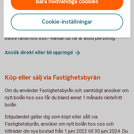
Bara nödvändiga cookies
Har du bolån någon annanstans?
Cookie-inställningar
Har du bolån hos annan bank och vill se om du kan få en
bättre ränta hos oss? Räntan du får är alltid personlig.
Ansök direkt eller bli
uppringd
Köp eller sälj via Fastighetsbyrån
Om du använder Fastighetsbyrån och samtidigt ansöker om
nytt bolån hos oss får du bland annat 1 månads räntefritt
bolån.
Erbjudandet gäller dig som köpt eller sålt via
Fastighetsbyrån, ansöker om nytt bolån hos oss och
tillträder din nya bostad från 1 juni 2023 till 30 juni 2024. Du