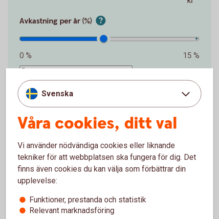
kr
Avkastning per år (%)
0 %
15 %
%
Svenska
Förväntat sparbelopp om 10 år
172 019 kr
Våra cookies, ditt val
Insättningar från dig är 120 000 kr.
Förväntad
Vi använder nödvändiga cookies eller liknande
avkastning är +52 019 kr.
tekniker för att webbplatsen ska fungera för dig. Det
finns även cookies du kan välja som förbättrar din
Logga in och börja månadsspara
upplevelse:
Funktioner, prestanda och statistik
Inte kund än?
Bli kund med Mobilt
BankID
Relevant marknadsföring