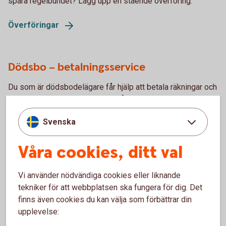
spara regelbundet? Lägg upp en stående överföring.
Överföringar
Dödsbo – betalningsservice
Du som är dödsbodelägare får hjälp att betala räkningar och
lösa in utbetalningsavier som står i den avlidnes eller i
dödsboets namn.
Svenska
Dödsbo -
betalningsservice
Våra cookies, ditt val
Vi använder nödvändiga cookies eller liknande
Kontanter
tekniker för att webbplatsen ska fungera för dig. Det
Hitta bankomater och få tips på hur du betalar, ger bort
finns även cookies du kan välja som förbättrar din
pengar eller löser in en avi utan att ha eller få kontanter.
upplevelse: