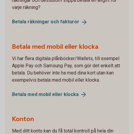
räkningar och dessutom slippa betala en avgift för
varje räkning?
Betala räkningar och
fakturor
Betala med mobil eller klocka
Vi har flera digitala plånböcker/Wallets, till exempel
Apple Pay och Samsung Pay, som gör det enkelt att
betala. Du behöver inte ha med dina kort utan kan
exempelvis betala med mobil eller klocka.
Betala med mobil eller
klocka
Konton
Med ditt konto kan du få total kontroll på hela din