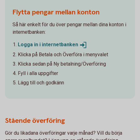
Flytta pengar mellan konton
Så här enkelt för du över pengar mellan dina konton i
internetbanken:
Logga in i
internetbanken
Klicka på Betala och Överföra i menyvalet
Klicka sedan på Ny betalning/Överföring
Fyll i alla uppgifter
Lägg till och godkänn
Stående överföring
Gör du likadana överföringar varje månad? Vill du börja