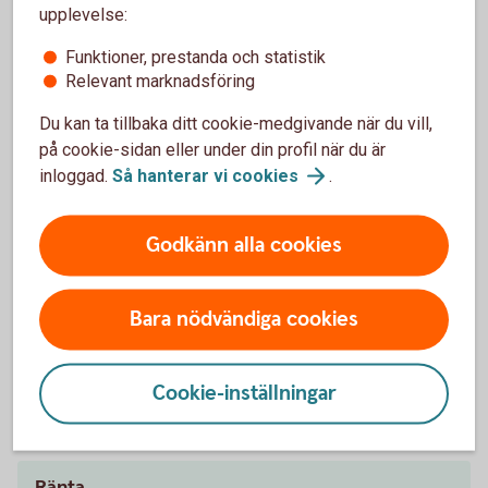
upplevelse:
Så fungerar billån
Funktioner, prestanda och statistik
Relevant marknadsföring
Du kan ta tillbaka ditt cookie-medgivande när du vill,
Behöver jag vara kund för att få billån?
på cookie-sidan eller under din profil när du är
inloggad.
Så hanterar vi
cookies
.
Vad krävs för att jag ska få billån?
Godkänn alla cookies
Hur mycket får jag låna?
När får jag besked?
Bara nödvändiga cookies
Cookie-inställningar
Pris och ränta Billån
Ränta