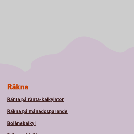
Sidfot
Räkna
Ränta på ränta-kalkylator
Räkna på månadssparande
Bolånekalkyl