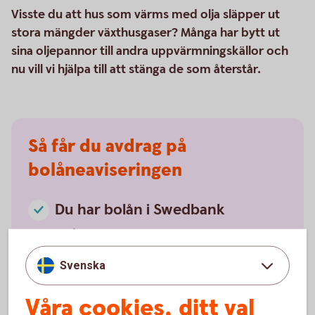
Visste du att hus som värms med olja släpper ut
stora mängder växthusgaser? Många har bytt ut
sina oljepannor till andra uppvärmningskällor och
nu vill vi hjälpa till att stänga de som återstår.
Så får du avdrag på
bolåneaviseringen
Du har bolån i Swedbank
Bolån i Swedbank.
Du har ställt av din oljepanna
Svenska
Avställningen av oljepannan ska ha skett under
år 2023–2026.
Våra cookies, ditt val
Fyll i vårt formulär och skicka in