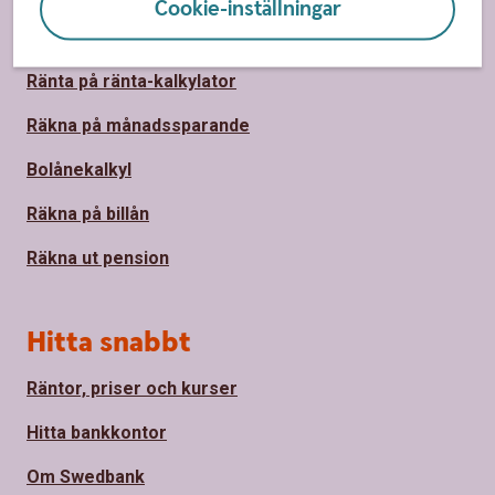
Cookie-inställningar
Sidfot
Räkna
Ränta på ränta-kalkylator
Räkna på månadssparande
Bolånekalkyl
Räkna på billån
Räkna ut pension
Hitta snabbt
Räntor, priser och kurser
Hitta bankkontor
Om Swedbank