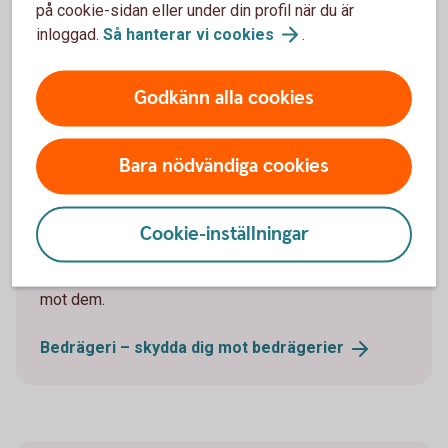
på cookie-sidan eller under din profil när du är
inloggad.
Så hanterar vi
cookies
.
Godkänn alla cookies
Tips!
Bara nödvändiga cookies
Skydda dig mot bedragare
För att undvika bedrägerier är det viktigt att aldrig
Cookie-inställningar
lämna ut kortnummer, koder eller liknande. Läs mer
om vanliga bedrägerier och hur du kan skydda dig
mot dem.
Bedrägeri – skydda dig mot
bedrägerier