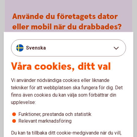
Använde du företagets dator
eller mobil när du drabbades?
Drabbades du av bedrägeriet när du använde
företagsdatorn- eller mobilen? Då är det inte bara du
Svenska
som kan råka illa ut, utan även företaget:
Våra cookies, ditt val
Företaget kan drabbas ekonomiskt.
Datorn eller telefonen kan bli förstörd eller låst.
Känslig företagsinformation kan gå förlorad.
Vi använder nödvändiga cookies eller liknande
tekniker för att webbplatsen ska fungera för dig. Det
Tänk på att:
finns även cookies du kan välja som förbättrar din
upplevelse:
Kontakta banken omgående om pengar försvunnit.
Meddela din arbetsgivare så att denne kan
Funktioner, prestanda och statistik
genomföra de åtgärder som behövs.
Relevant marknadsföring
Alltid polisanmäla!
Du kan ta tillbaka ditt cookie-medgivande när du vill,