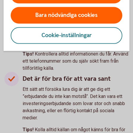
Det är bråttom
Stress och rädsla är ett sätt att få dig att fatta
Bara nödvändiga cookies
ogenomtänkta beslut och göra det bedragaren vill,
utan att tänka efter. Det kan handla om att ett lån
Cookie-inställningar
ska ha tagits i ditt namn eller att pengar är på väg
att lämna ditt konto.
Tips!
Kontrollera alltid informationen du får. Använd
ett telefonnummer som du själv sökt fram från
tillförlitlig källa.
Det är för bra för att vara sant
Ett sätt att försöka lura dig är att ge dig ett
”erbjudande du inte kan motstå”. Det kan vara ett
investeringserbjudande som lovar stor och snabb
avkastning, eller en flörtig kontakt på sociala
medier.
Tips!
Kolla alltid källan om något känns för bra för