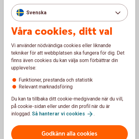
skydda
dig
mot
bedragarna.
Svenska
Våra cookies, ditt val
3 vanliga varningstecken på
Vi använder nödvändiga cookies eller liknande
bedrägerier
tekniker för att webbplatsen ska fungera för dig. Det
finns även cookies du kan välja som förbättrar din
upplevelse:
Oväntad kontakt
Funktioner, prestanda och statistik
Oväntade kontakter som ser ut att komma från
Relevant marknadsföring
välkända företag, myndigheter eller någon du
känner är ett vanligt försök att lura dig. Bedragare
Du kan ta tillbaka ditt cookie-medgivande när du vill,
använder falska avsändare för att skapa
på cookie-sidan eller under din profil när du är
trovärdighet och övertyga dig.
inloggad.
Så hanterar vi
cookies
.
Tips!
Agera aldrig snabbt, ta dig tid, tänk efter och
kontrollera avsändaren.
Godkänn alla cookies