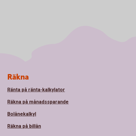
Sidfot
Räkna
Ränta på ränta-kalkylator
Räkna på månadssparande
Bolånekalkyl
Räkna på billån