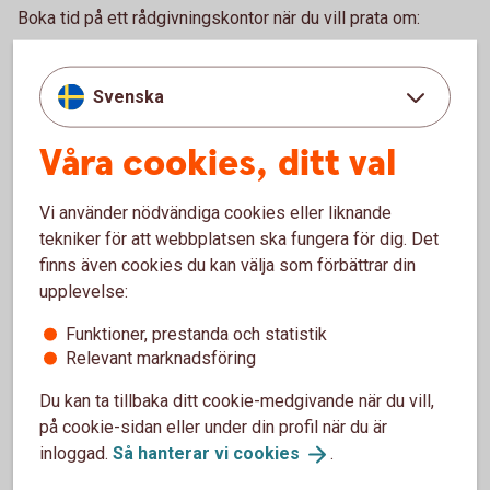
Boka tid på ett rådgivningskontor när du vill prata om:
Bolån och allt som hör till din boendeekonomi
Ditt och din familjs sparande och placeringar
Svenska
Pension och personförsäkringar
Betalnings-, finansierings- och tjänstepensionslösningar
Våra cookies, ditt val
för ditt företag
Ring 0771-22 11 22 och boka rådgivning på kontor
Vi använder nödvändiga cookies eller liknande
tekniker för att webbplatsen ska fungera för dig. Det
Gör en enklare rådgivning själv.
finns även cookies du kan välja som förbättrar din
upplevelse:
Logga in och gör digital
rådgivning
Funktioner, prestanda och statistik
Bankomat
Relevant marknadsföring
Du kan ta tillbaka ditt cookie-medgivande när du vill,
Besök en bankomat för att sätta in och ta ut kontanter.
på cookie-sidan eller under din profil när du är
inloggad.
Så hanterar vi
cookies
.
Hitta Bankomat
(bankomat.se)