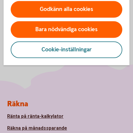
Godkänn alla cookies
Bara nödvändiga cookies
Cookie-inställningar
Sidfot
Räkna
Ränta på ränta-kalkylator
Räkna på månadssparande