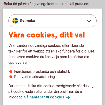
Boka tid på ett rådgivningskontor när du vill prata om:
Bolån och allt som hör till din boendeekonomi
Ditt och din familjs sparande och placeringar
Svenska
Pension och personförsäkringar
Betalnings-, finansierings- och tjänstepensionslösningar
Våra cookies, ditt val
för ditt företag
Ring 0771-22 11 22 och boka rådgivning på kontor
Vi använder nödvändiga cookies eller liknande
tekniker för att webbplatsen ska fungera för dig. Det
Gör en enklare rådgivning själv.
finns även cookies du kan välja som förbättrar din
upplevelse:
Logga in och gör digital
rådgivning
Funktioner, prestanda och statistik
Bankomat
Relevant marknadsföring
Du kan ta tillbaka ditt cookie-medgivande när du vill,
Besök en bankomat för att sätta in och ta ut kontanter.
på cookie-sidan eller under din profil när du är
inloggad.
Så hanterar vi
cookies
.
Hitta Bankomat
(bankomat.se)