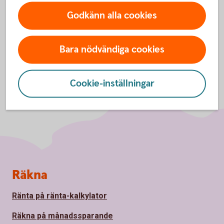
Godkänn alla cookies
Bara nödvändiga cookies
Cookie-inställningar
Sidfot
Räkna
Ränta på ränta-kalkylator
Räkna på månadssparande