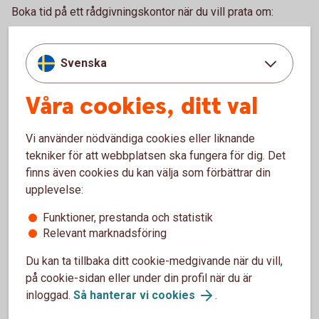
Boka tid på ett rådgivningskontor när du vill prata om:
Bolån och allt som hör till din boendeekonomi
Ditt och din familjs sparande och placeringar
Svenska
Pension och personförsäkringar
Betalnings-, finansierings- och tjänstepensionslösningar
Våra cookies, ditt val
för ditt företag
Ring 0771-22 11 22 och boka rådgivning på kontor
Vi använder nödvändiga cookies eller liknande
tekniker för att webbplatsen ska fungera för dig. Det
Gör en enklare rådgivning själv.
finns även cookies du kan välja som förbättrar din
upplevelse:
Logga in och gör digital rådgivning
Funktioner, prestanda och statistik
Bankomat
Relevant marknadsföring
Du kan ta tillbaka ditt cookie-medgivande när du vill,
Besök en bankomat för att sätta in och ta ut kontanter.
på cookie-sidan eller under din profil när du är
Hitta Bankomat (bankomat.se)
inloggad.
Så hanterar vi cookies
.