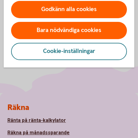
Godkänn alla cookies
Bara nödvändiga cookies
Cookie-inställningar
Sidfot
Räkna
Ränta på ränta-kalkylator
Räkna på månadssparande