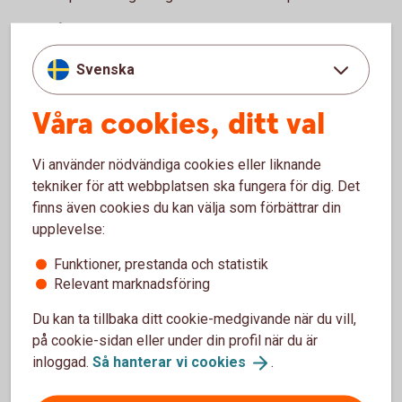
Bolån och allt som hör till din boendeekonomi
Ditt och din familjs sparande och placeringar
Svenska
Pension och personförsäkringar
Betalnings-, finansierings- och tjänstepensionslösningar
för ditt företag
Våra cookies, ditt val
Ring 0771-22 11 22 och boka rådgivning på kontor
Vi använder nödvändiga cookies eller liknande
Gör en enklare rådgivning själv.
tekniker för att webbplatsen ska fungera för dig. Det
finns även cookies du kan välja som förbättrar din
Logga in och gör digital
rådgivning
upplevelse:
Funktioner, prestanda och statistik
Bankomat
Relevant marknadsföring
Besök en bankomat för att sätta in och ta ut kontanter.
Du kan ta tillbaka ditt cookie-medgivande när du vill,
på cookie-sidan eller under din profil när du är
Hitta Bankomat
(bankomat.se)
inloggad.
Så hanterar vi
cookies
.