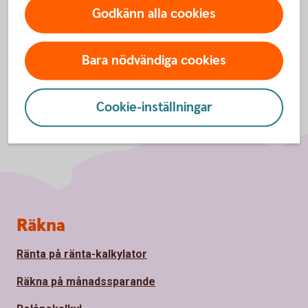
Godkänn alla cookies
Bara nödvändiga cookies
Cookie-inställningar
Sidfot
Räkna
Ränta på ränta-kalkylator
Räkna på månadssparande