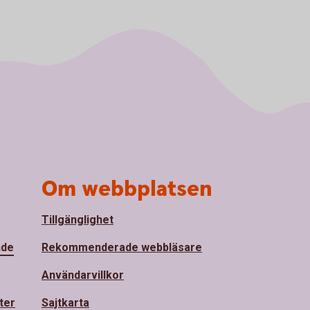
Om webbplatsen
Tillgänglighet
nde
Rekommenderade webbläsare
Användarvillkor
ter
Sajtkarta