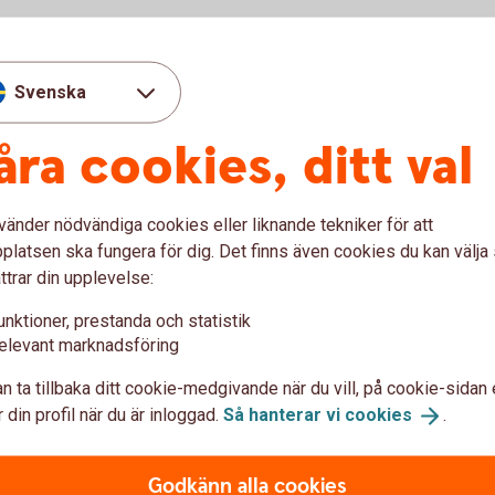
Svenska
åra cookies, ditt val
vänder nödvändiga cookies eller liknande tekniker för att
under våra öppettider. Du kan även ringa oss
latsen ska fungera för dig. Det finns även cookies du kan välj
ttrar din upplevelse:
unktioner, prestanda och statistik
elevant marknadsföring
n ta tillbaka ditt cookie-medgivande när du vill, på cookie-sidan 
 din profil när du är inloggad.
Så hanterar vi
cookies
.
prata om:
onomi
Godkänn alla cookies