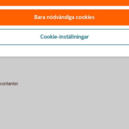
ngar
nsionslösningar för ditt företag
Bara nödvändiga cookies
ng på kontor
Cookie-inställningar
kontanter.