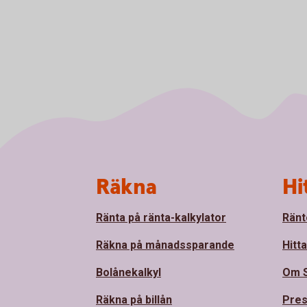
Sidfot
Räkna
Hi
Ränta på ränta-kalkylator
Ränt
Räkna på månadssparande
Hitt
Bolånekalkyl
Om 
Räkna på billån
Pre