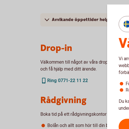
Avvikande öppettider helgdagar
V
Drop-in
Vi an
Välkommen till något av våra drop-in-kontor 
webbp
och få hjälp med ditt ärende.
förbä
Ring 0771-22 11 22
F
R
Rådgivning
Du ka
under
Boka tid på ett rådgivningskontor när du vill 
Bolån och allt som hör till din boendeek