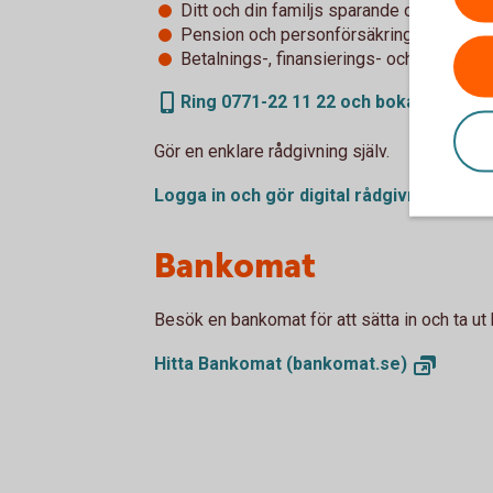
Ditt och din familjs sparande och placeri
Pension och personförsäkringar
Betalnings-, finansierings- och tjänstepe
Ring 0771-22 11 22 och boka rådgivni
Gör en enklare rådgivning själv.
Logga in och gör digital
rådgivning
Bankomat
Besök en bankomat för att sätta in och ta ut 
Hitta Bankomat
(bankomat.se)