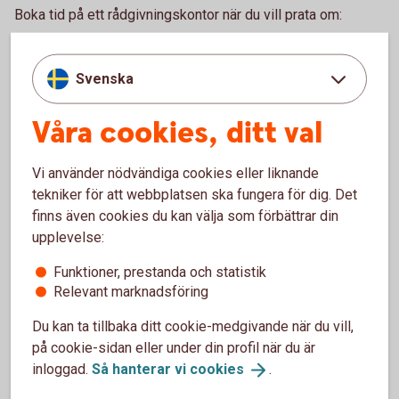
Boka tid på ett rådgivningskontor när du vill prata om:
Bolån och allt som hör till din boendeekonomi
Ditt och din familjs sparande och placeringar
Svenska
Pension och personförsäkringar
Betalnings-, finansierings- och tjänstepensionslösningar
Våra cookies, ditt val
för ditt företag
Ring 0771-22 11 22 och boka rådgivning på kontor
Vi använder nödvändiga cookies eller liknande
tekniker för att webbplatsen ska fungera för dig. Det
Gör en enklare rådgivning själv.
finns även cookies du kan välja som förbättrar din
upplevelse:
Logga in och gör digital
rådgivning
Funktioner, prestanda och statistik
Bankomat
Relevant marknadsföring
Du kan ta tillbaka ditt cookie-medgivande när du vill,
Besök en bankomat för att sätta in och ta ut kontanter.
på cookie-sidan eller under din profil när du är
inloggad.
Så hanterar vi
cookies
.
Hitta Bankomat
(bankomat.se)