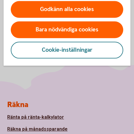
Godkänn alla cookies
Bara nödvändiga cookies
Cookie-inställningar
Sidfot
Räkna
Ränta på ränta-kalkylator
Räkna på månadssparande