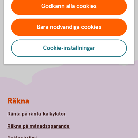
Godkänn alla cookies
Bara nödvändiga cookies
Cookie-inställningar
Sidfot
Räkna
Ränta på ränta-kalkylator
Räkna på månadssparande