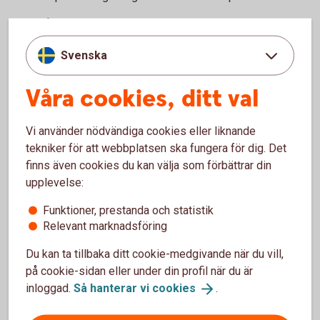
Bolån och allt som hör till din boendeekonomi
Ditt och din familjs sparande och placeringar
Svenska
Pension och personförsäkringar
Betalnings-, finansierings- och tjänstepensionslösningar
för ditt företag
Våra cookies, ditt val
Ring 0771-22 11 22 och boka rådgivning på kontor
Vi använder nödvändiga cookies eller liknande
Gör en enklare rådgivning själv.
tekniker för att webbplatsen ska fungera för dig. Det
finns även cookies du kan välja som förbättrar din
Logga in och gör digital
rådgivning
upplevelse:
Funktioner, prestanda och statistik
Bankomat
Relevant marknadsföring
Besök en bankomat för att sätta in och ta ut kontanter.
Du kan ta tillbaka ditt cookie-medgivande när du vill,
på cookie-sidan eller under din profil när du är
Hitta Bankomat
(bankomat.se)
inloggad.
Så hanterar vi
cookies
.