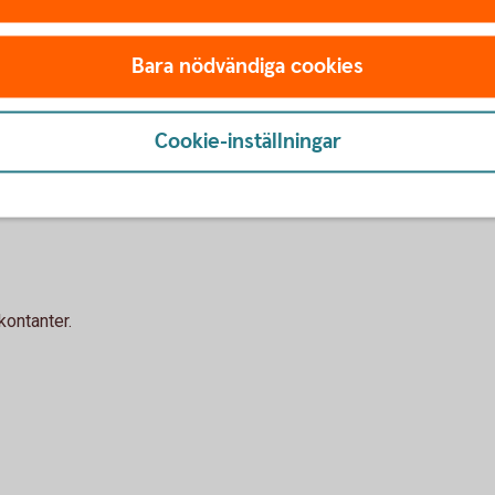
ngar
nsionslösningar för ditt företag
Bara nödvändiga cookies
ng på kontor
Cookie-inställningar
kontanter.