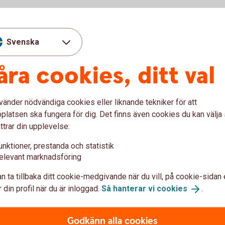
Svenska
åra cookies, ditt val
vänder nödvändiga cookies eller liknande tekniker för att
under våra öppettider. Du kan även ringa oss
latsen ska fungera för dig. Det finns även cookies du kan välj
ttrar din upplevelse:
unktioner, prestanda och statistik
elevant marknadsföring
n ta tillbaka ditt cookie-medgivande när du vill, på cookie-sidan 
 din profil när du är inloggad.
Så hanterar vi
cookies
.
prata om:
onomi
Godkänn alla cookies