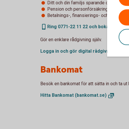
Ditt och din familjs sparande och placeri
Pension och personförsäkringar
Betalnings-, finansierings- och tjänstepe
Ring 0771-22 11 22 och boka rådgivni
Gör en enklare rådgivning själv.
Logga in och gör digital
rådgivning
Bankomat
Besök en bankomat för att sätta in och ta ut 
Hitta Bankomat
(bankomat.se)