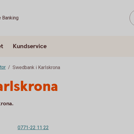
e Banking
et
Kundservice
tor
Swedbank i Karlskrona
arlskrona
krona.
0771-22 11 22