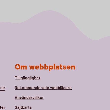
Om webbplatsen
Tillgänglighet
nde
Rekommenderade webbläsare
Användarvillkor
ter
Sajtkarta