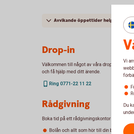
Avvikande öppettider helgdagar
V
Drop-in
Vi an
Välkommen till något av våra drop-in-kontor 
webbp
och få hjälp med ditt ärende.
förbä
Ring 0771-22 11 22
F
R
Rådgivning
Du ka
under
Boka tid på ett rådgivningskontor när du vill 
Bolån och allt som hör till din boendeek