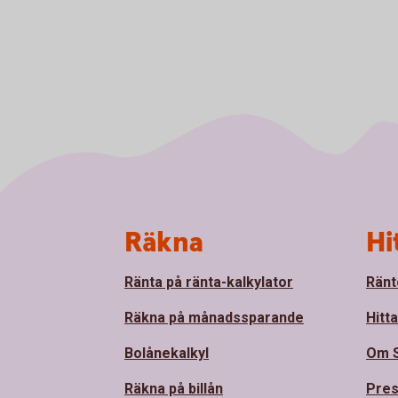
Sidfot
Räkna
Hi
Ränta på ränta-kalkylator
Ränt
Räkna på månadssparande
Hitt
Bolånekalkyl
Om 
Räkna på billån
Pre