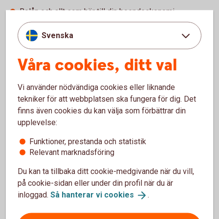
Bolån och allt som hör till din boendeekonomi
Ditt och din familjs sparande och placeringar
Pension och personförsäkringar
Svenska
Betalnings-, finansierings- och tjänstepensionslösningar
för ditt företag
Våra cookies, ditt val
Ring 0771-22 11 22 och boka rådgivning på kontor
Vi använder nödvändiga cookies eller liknande
Gör en enklare rådgivning själv.
tekniker för att webbplatsen ska fungera för dig. Det
finns även cookies du kan välja som förbättrar din
Logga in och gör digital
rådgivning
upplevelse:
Funktioner, prestanda och statistik
Bankomat
Relevant marknadsföring
Besök en bankomat för att sätta in och ta ut kontanter.
Du kan ta tillbaka ditt cookie-medgivande när du vill,
på cookie-sidan eller under din profil när du är
Hitta Bankomat
(bankomat.se)
inloggad.
Så hanterar vi
cookies
.