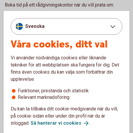
Boka tid på ett rådgivningskontor när du vill prata om:
Bolån och allt som hör till din boendeekonomi
Ditt och din familjs sparande och placeringar
Svenska
Pension och personförsäkringar
Betalnings-, finansierings- och tjänstepensionslösningar
Våra cookies, ditt val
för ditt företag
Ring 0771-22 11 22 och boka rådgivning på kontor
Vi använder nödvändiga cookies eller liknande
tekniker för att webbplatsen ska fungera för dig. Det
Gör en enklare rådgivning själv.
finns även cookies du kan välja som förbättrar din
upplevelse:
Logga in och gör digital rådgivning
Funktioner, prestanda och statistik
Bankomat
Relevant marknadsföring
Du kan ta tillbaka ditt cookie-medgivande när du vill,
Besök en bankomat för att sätta in och ta ut kontanter.
på cookie-sidan eller under din profil när du är
Hitta Bankomat (bankomat.se)
inloggad.
Så hanterar vi cookies
.