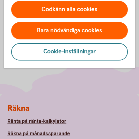
Godkänn alla cookies
Bara nödvändiga cookies
Cookie-inställningar
Sidfot
Räkna
Ränta på ränta-kalkylator
Räkna på månadssparande