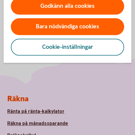
Godkänn alla cookies
Bara nödvändiga cookies
Cookie-inställningar
Sidfot
Räkna
Ränta på ränta-kalkylator
Räkna på månadssparande