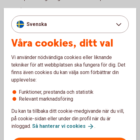
Bolån och allt som hör till din boendeekonomi
Ditt och din familjs sparande och placeringar
Svenska
Pension och personförsäkringar
Betalnings-, finansierings- och tjänstepensionslösningar
för ditt företag
Våra cookies, ditt val
Ring 0771-22 11 22 och boka rådgivning på kontor
Vi använder nödvändiga cookies eller liknande
Gör en enklare rådgivning själv.
tekniker för att webbplatsen ska fungera för dig. Det
finns även cookies du kan välja som förbättrar din
Logga in och gör digital
rådgivning
upplevelse:
Funktioner, prestanda och statistik
Bankomat
Relevant marknadsföring
Besök en bankomat för att sätta in och ta ut kontanter.
Du kan ta tillbaka ditt cookie-medgivande när du vill,
på cookie-sidan eller under din profil när du är
Hitta Bankomat
(bankomat.se)
inloggad.
Så hanterar vi
cookies
.