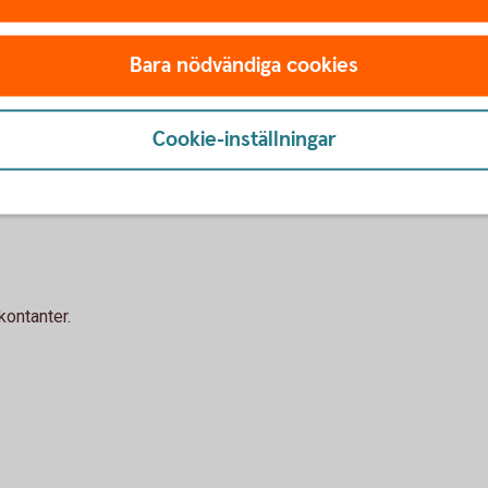
ngar
nsionslösningar för ditt företag
Bara nödvändiga cookies
ng på kontor
Cookie-inställningar
kontanter.