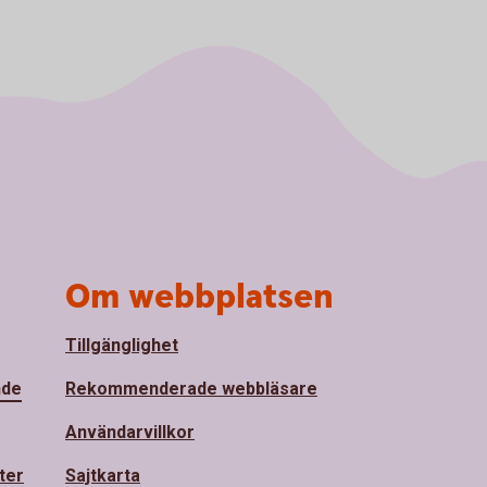
Om webbplatsen
Tillgänglighet
nde
Rekommenderade webbläsare
Användarvillkor
ter
Sajtkarta