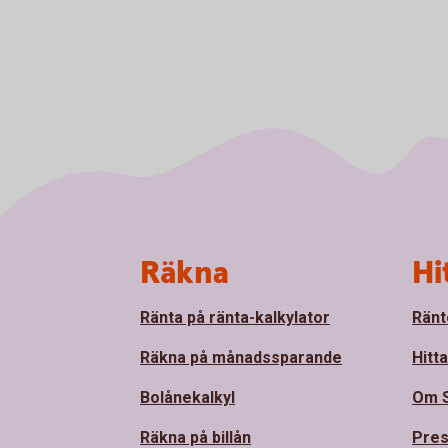
Sidfot
Räkna
Hi
Ränta på ränta-kalkylator
Ränt
Räkna på månadssparande
Hitt
Bolånekalkyl
Om 
Räkna på billån
Pre