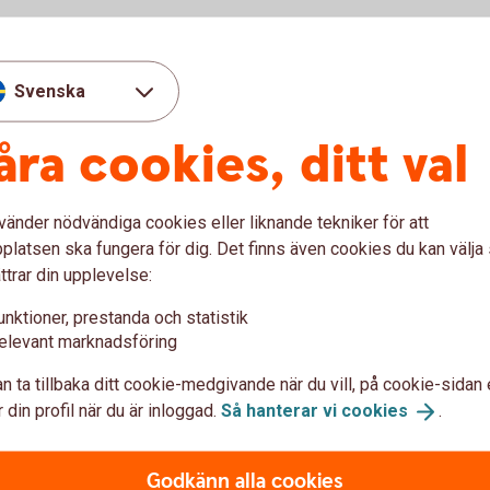
Svenska
åra cookies, ditt val
vänder nödvändiga cookies eller liknande tekniker för att
under våra öppettider. Du kan även ringa oss
latsen ska fungera för dig. Det finns även cookies du kan välj
ttrar din upplevelse:
unktioner, prestanda och statistik
elevant marknadsföring
n ta tillbaka ditt cookie-medgivande när du vill, på cookie-sidan 
 din profil när du är inloggad.
Så hanterar vi
cookies
.
prata om:
onomi
Godkänn alla cookies