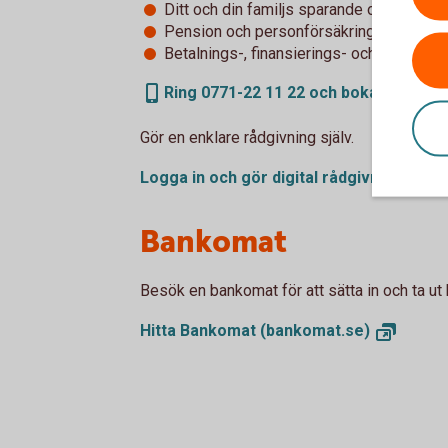
Ditt och din familjs sparande och placeri
Pension och personförsäkringar
Betalnings-, finansierings- och tjänstepe
Ring 0771-22 11 22 och boka rådgivni
Gör en enklare rådgivning själv.
Logga in och gör digital
rådgivning
Bankomat
Besök en bankomat för att sätta in och ta ut 
Hitta Bankomat
(bankomat.se)