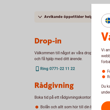
Avvikande öppettider helgdagar
V
Drop-in
Vi an
Välkommen till något av våra drop-in-kontor 
webbp
och få hjälp med ditt ärende.
förbä
Ring 0771-22 11 22
F
R
Rådgivning
Du ka
under
Boka tid på ett rådgivningskontor när du vill 
Bolån och allt som hör till din boendeek