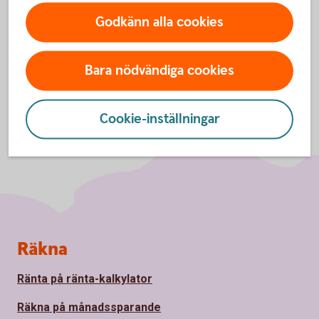
Godkänn alla cookies
Bara nödvändiga cookies
Cookie-inställningar
Sidfot
Räkna
Ränta på ränta-kalkylator
Räkna på månadssparande