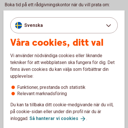
Boka tid på ett rådgivningskontor när du vill prata om:
Bolån och allt som hör till din boendeekonomi
Ditt och din familjs sparande och placeringar
Svenska
Pension och personförsäkringar
Betalnings-, finansierings- och tjänstepensionslösningar
Våra cookies, ditt val
för ditt företag
Ring 0771-22 11 22 och boka rådgivning på kontor
Vi använder nödvändiga cookies eller liknande
tekniker för att webbplatsen ska fungera för dig. Det
Gör en enklare rådgivning själv.
finns även cookies du kan välja som förbättrar din
upplevelse:
Logga in och gör digital
rådgivning
Funktioner, prestanda och statistik
Bankomat
Relevant marknadsföring
Du kan ta tillbaka ditt cookie-medgivande när du vill,
Besök en bankomat för att sätta in och ta ut kontanter.
på cookie-sidan eller under din profil när du är
inloggad.
Så hanterar vi
cookies
.
Hitta Bankomat
(bankomat.se)