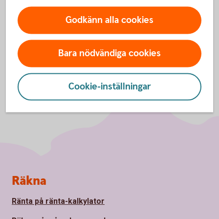
Godkänn alla cookies
Bara nödvändiga cookies
Cookie-inställningar
Sidfot
Räkna
Ränta på ränta-kalkylator