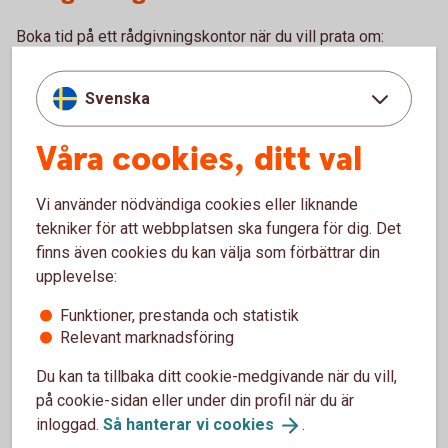
Boka tid på ett rådgivningskontor när du vill prata om:
Bolån och allt som hör till din boendeekonomi
Ditt och din familjs sparande och placeringar
Svenska
Pension och personförsäkringar
Betalnings-, finansierings- och tjänstepensionslösningar
Våra cookies, ditt val
för ditt företag
Ring 0771-22 11 22 och boka rådgivning på kontor
Vi använder nödvändiga cookies eller liknande
tekniker för att webbplatsen ska fungera för dig. Det
Gör en enklare rådgivning själv.
finns även cookies du kan välja som förbättrar din
upplevelse:
Logga in och gör digital
rådgivning
Funktioner, prestanda och statistik
Relevant marknadsföring
Bankomat
Du kan ta tillbaka ditt cookie-medgivande när du vill,
Besök en bankomat för att sätta in och ta ut kontanter.
på cookie-sidan eller under din profil när du är
inloggad.
Så hanterar vi
cookies
.
Hitta Bankomat
(bankomat.se)