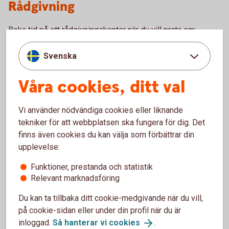
Rådgivning
Boka tid på ett rådgivningskontor när du vill prata om:
Bolån och allt som hör till din boendeekonomi
Svenska
Ditt och din familjs sparande och placeringar
Pension och personförsäkringar
Våra cookies, ditt val
Betalnings-, finansierings- och tjänstepensionslösningar
för ditt företag
Vi använder nödvändiga cookies eller liknande
Ring 0771-22 11 22 och boka rådgivning på kontor
tekniker för att webbplatsen ska fungera för dig. Det
finns även cookies du kan välja som förbättrar din
Gör en enklare rådgivning själv.
upplevelse:
Logga in och gör digital
rådgivning
Funktioner, prestanda och statistik
Relevant marknadsföring
Bankomat
Du kan ta tillbaka ditt cookie-medgivande när du vill,
på cookie-sidan eller under din profil när du är
Besök en bankomat för att sätta in och ta ut kontanter.
inloggad.
Så hanterar vi
cookies
.