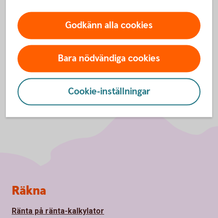
Hitta Bankomat
(bankomat.se)
Godkänn alla cookies
Bara nödvändiga cookies
Cookie-inställningar
Sidfot
Räkna
Ränta på ränta-kalkylator