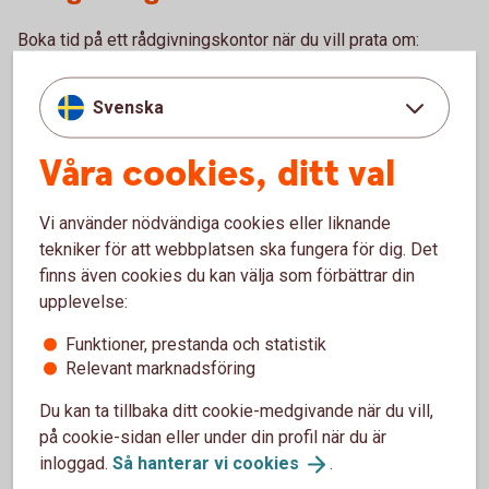
Boka tid på ett rådgivningskontor när du vill prata om:
Bolån och allt som hör till din boendeekonomi
Ditt och din familjs sparande och placeringar
Svenska
Pension och personförsäkringar
Betalnings-, finansierings- och tjänstepensionslösningar
Våra cookies, ditt val
för ditt företag
Ring 0771-22 11 22 och boka rådgivning på kontor
Vi använder nödvändiga cookies eller liknande
tekniker för att webbplatsen ska fungera för dig. Det
Gör en enklare rådgivning själv.
finns även cookies du kan välja som förbättrar din
upplevelse:
Logga in och gör digital
rådgivning
Funktioner, prestanda och statistik
Relevant marknadsföring
Bankomat
Du kan ta tillbaka ditt cookie-medgivande när du vill,
Besök en bankomat för att sätta in och ta ut kontanter.
på cookie-sidan eller under din profil när du är
inloggad.
Så hanterar vi
cookies
.
Hitta Bankomat
(bankomat.se)