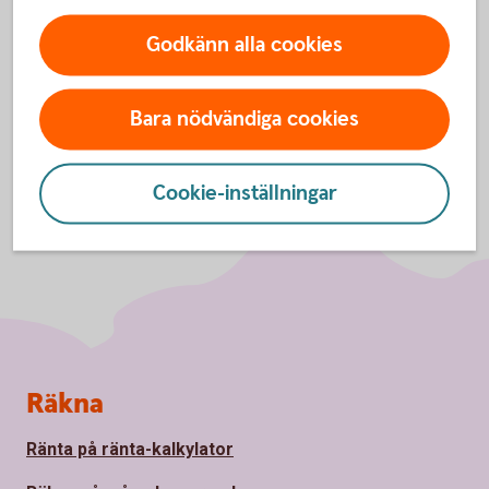
Godkänn alla cookies
Bara nödvändiga cookies
Cookie-inställningar
Sidfot
Räkna
Ränta på ränta-kalkylator