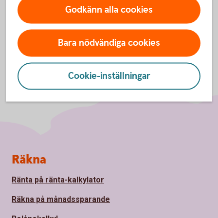
Godkänn alla cookies
Bara nödvändiga cookies
Cookie-inställningar
Sidfot
Räkna
Ränta på ränta-kalkylator
Räkna på månadssparande