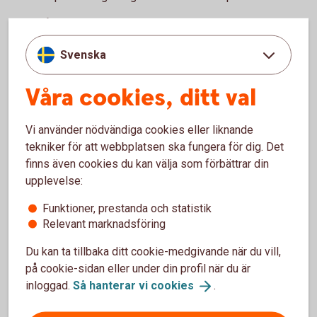
Bolån och allt som hör till din boendeekonomi
Ditt och din familjs sparande och placeringar
Svenska
Pension och personförsäkringar
Betalnings-, finansierings- och tjänstepensionslösningar
för ditt företag
Våra cookies, ditt val
Ring 0771-22 11 22 och boka rådgivning på kontor
Vi använder nödvändiga cookies eller liknande
Gör en enklare rådgivning själv.
tekniker för att webbplatsen ska fungera för dig. Det
finns även cookies du kan välja som förbättrar din
Logga in och gör digital
rådgivning
upplevelse:
Funktioner, prestanda och statistik
Bankomat
Relevant marknadsföring
Besök en bankomat för att sätta in och ta ut kontanter.
Du kan ta tillbaka ditt cookie-medgivande när du vill,
på cookie-sidan eller under din profil när du är
Hitta Bankomat
(bankomat.se)
inloggad.
Så hanterar vi
cookies
.