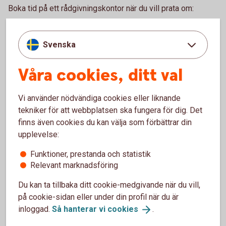
Boka tid på ett rådgivningskontor när du vill prata om:
Bolån och allt som hör till din boendeekonomi
Ditt och din familjs sparande och placeringar
Svenska
Pension och personförsäkringar
Betalnings-, finansierings- och tjänstepensionslösningar
Våra cookies, ditt val
för ditt företag
Ring 0771-22 11 22 och boka rådgivning på kontor
Vi använder nödvändiga cookies eller liknande
tekniker för att webbplatsen ska fungera för dig. Det
Gör en enklare rådgivning själv.
finns även cookies du kan välja som förbättrar din
upplevelse:
Logga in och gör digital
rådgivning
Funktioner, prestanda och statistik
Bankomat
Relevant marknadsföring
Du kan ta tillbaka ditt cookie-medgivande när du vill,
Besök en bankomat för att sätta in och ta ut kontanter.
på cookie-sidan eller under din profil när du är
inloggad.
Så hanterar vi
cookies
.
Hitta Bankomat
(bankomat.se)