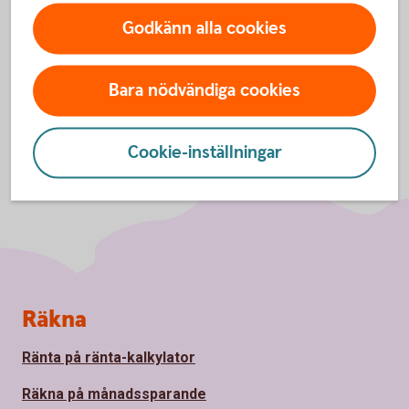
Godkänn alla cookies
Bara nödvändiga cookies
Cookie-inställningar
Sidfot
Räkna
Ränta på ränta-kalkylator
Räkna på månadssparande