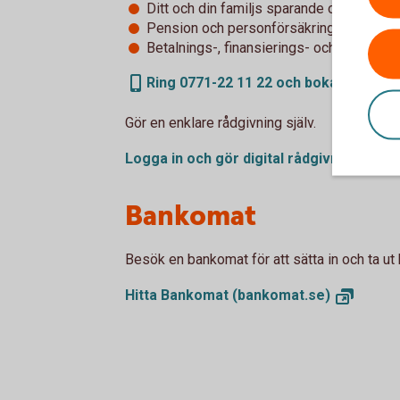
Ditt och din familjs sparande och placeri
Pension och personförsäkringar
Betalnings-, finansierings- och tjänstepe
Ring 0771-22 11 22 och boka rådgivni
Gör en enklare rådgivning själv.
Logga in och gör digital
rådgivning
Bankomat
Besök en bankomat för att sätta in och ta ut 
Hitta Bankomat
(bankomat.se)