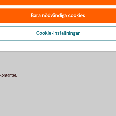
ngar
nsionslösningar för ditt företag
Bara nödvändiga cookies
ng på kontor
Cookie-inställningar
kontanter.