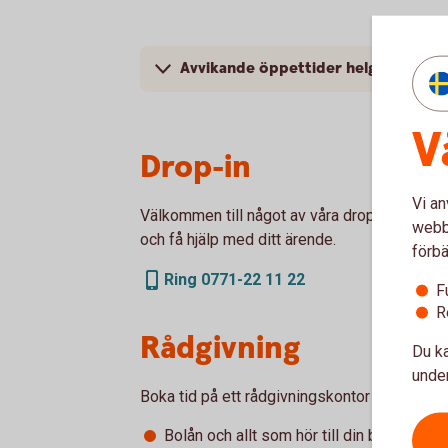
Avvikande öppettider helgdagar
V
Drop-in
Vi an
Välkommen till något av våra drop-in-kontor 
webbp
och få hjälp med ditt ärende.
förbä
Ring 0771-22 11 22
F
R
Rådgivning
Du ka
under
Boka tid på ett rådgivningskontor när du vill 
Bolån och allt som hör till din boendeek