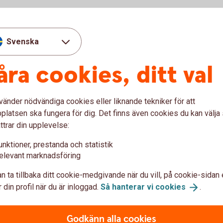
Svenska
åra cookies, ditt val
vänder nödvändiga cookies eller liknande tekniker för att
under våra öppettider. Du kan även ringa oss
latsen ska fungera för dig. Det finns även cookies du kan välj
ttrar din upplevelse:
unktioner, prestanda och statistik
elevant marknadsföring
n ta tillbaka ditt cookie-medgivande när du vill, på cookie-sidan 
 din profil när du är inloggad.
Så hanterar vi
cookies
.
prata om:
onomi
Godkänn alla cookies