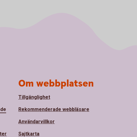
Om webbplatsen
Tillgänglighet
nde
Rekommenderade webbläsare
Användarvillkor
ter
Sajtkarta