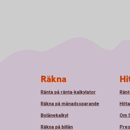
Sidfot
Räkna
Hi
Ränta på ränta-kalkylator
Ränt
Räkna på månadssparande
Hitt
Bolånekalkyl
Om 
Räkna på billån
Pre