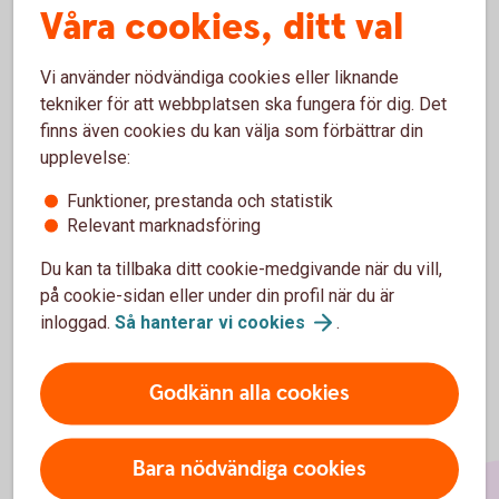
Våra cookies, ditt val
Kontakt:
Vi använder nödvändiga cookies eller liknande
Arturo Arques, Swedbank och sparbankernas privatekonom,
tekniker för att webbplatsen ska fungera för dig. Det
telefon 072 242 99 62, e-post arturo.arques@swedbank.se
finns även cookies du kan välja som förbättrar din
Love Liman Jacobsson, pressansvarig, telefon 072 233 92
upplevelse:
32, e-post love.liman.jacobsson@swedbank.se
Funktioner, prestanda och statistik
Relevant marknadsföring
Kopiera länk
Du kan ta tillbaka ditt cookie-medgivande när du vill,
på cookie-sidan eller under din profil när du är
inloggad.
Så hanterar vi
cookies
.
Godkänn alla cookies
Bara nödvändiga cookies