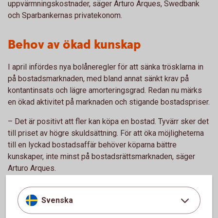
uppvärmningskostnader, säger Arturo Arques, Swedbank
och Sparbankernas privatekonom.
Behov av ökad kunskap
I april infördes nya bolåneregler för att sänka trösklarna in
på bostadsmarknaden, med bland annat sänkt krav på
kontantinsats och lägre amorteringsgrad. Redan nu märks
en ökad aktivitet på marknaden och stigande bostadspriser.
– Det är positivt att fler kan köpa en bostad. Tyvärr sker det
till priset av högre skuldsättning. För att öka möjligheterna
till en lyckad bostadsaffär behöver köparna bättre
kunskaper, inte minst på bostadsrättsmarknaden, säger
Arturo Arques.
Rapporten Swedbank Boindex kvartal 1 2026 och guiden
Köp av nyproducerad bostadsrätt finns på
Svenska
www.swedbank.se/privatekonomi.