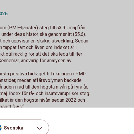
2026
rn (PMI–tjänster) steg till 53,9 i maj från
ad under dess historiska genomsnitt (55,6).
gt och uppvisar en skakig utveckling. Sedan
en tappat fart och även om indexet är i
 otillräcklig för att det ska leda till fler
 Kennemar, ansvarig för analysen av
rsta positiva bidraget till ökningen i PMI-
eranstider, medan affärsvolymen backade.
naden i rad till den högsta nivån på fyra år.
 maj. Index för rå- och insatsvarupriser steg
 vilket är den högsta nivån sedan 2022 och
snitt (58,2).
rån 53,9 i april. ”Återhämtningen i
udelad bild där motvinden för
ortsätter att växla upp”, säger Jörgen
Svenska