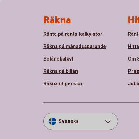
Sidfot
Räkna
Hi
Ränta på ränta-kalkylator
Ränt
Räkna på månadssparande
Hitt
Bolånekalkyl
Om 
Räkna på billån
Pre
Räkna ut pension
Jobb
Svenska