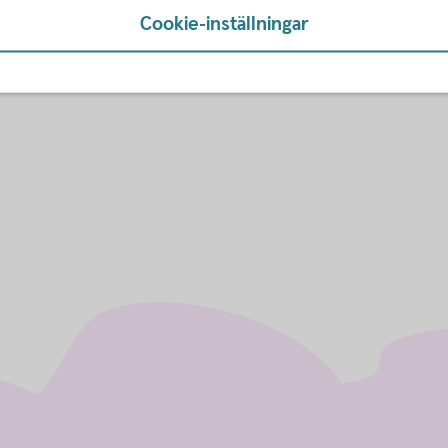
e-post: silfonline@silf.se
Cookie-inställningar
fon 072-233 92 32, e-post: