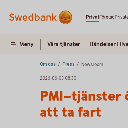
Privat
Företag
Privat
Meny
Våra tjänster
Händelser i liv
Om oss
Press
Newsroom
2026-06-03 08:30
PMI–tjänster ö
att ta fart