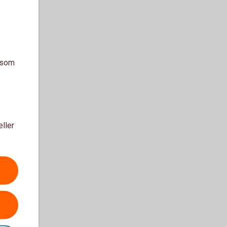
a som
eller