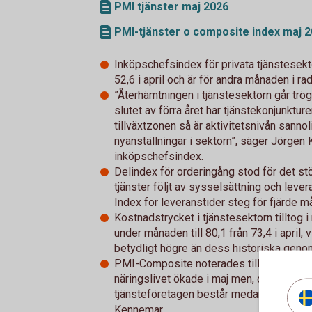
PMI tjänster maj 2026
PMI-tjänster o composite index maj 
Inköpschefsindex för privata tjänstesekto
52,6 i april och är för andra månaden i r
”Återhämtningen i tjänstesektorn går trö
slutet av förra året har tjänstekonjunktur
tillväxtzonen så är aktivitetsnivån sannolikt
nyanställningar i sektorn”, säger Jörgen
inköpschefsindex.
Delindex för orderingång stod för det stö
tjänster följt av sysselsättning och lev
Index för leveranstider steg för fjärde må
Kostnadstrycket i tjänstesektorn tilltog i
under månaden till 80,1 från 73,4 i april,
betydligt högre än dess historiska genom
PMI-Composite noterades till 54,9 i maj f
näringslivet ökade i maj men, det är en t
tjänsteföretagen består medan industrin f
Kennemar.