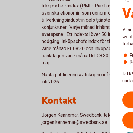
Inköpschefsindex (PMI - Purchasing Manager
V
svenska ekonomin som genomförs i samarbe
tillverkningsindustrin dels tjänstesektorn.
konjunkturen. Varje månad inhämtas konjunktu
Vi an
svarspanel. Ett indextal över 50 indikerar ti
webbp
nedgång. Inköpschefsindex för tillverknings
förbä
varje månad kl. 08:30 och Inköpschefsindex 
F
bankdagen varje månad kl. 08:30. Undersökn
R
maj.
Du ka
Nästa publicering av Inköpschefsindex – tj
under
juli 2026
Kontakt
Jörgen Kennemar, Swedbank, telefon 070-64
jorgen.kennemar@swedbank.se