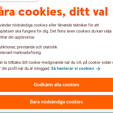
s Index) är en konjunkturmätare för den
åra cookies, ditt val
te mellan Swedbank och Silf för dels
 Målet med PMI är att snabbt mäta den rådande
rstatistik från inköpschefer som ingår i en
vänder nödvändiga cookies eller liknande tekniker för att
llväxt medan ett indextal under 50 innebär en
latsen ska fungera för dig. Det finns även cookies du kan välj
industrin publiceras den första bankdagen
ttrar din upplevelse:
för tjänstesektorn publiceras den tredje
unktioner, prestanda och statistik
ingen för PMI-tjänster gjordes under 8 – 26
elevant marknadsföring
n ta tillbaka ditt cookie-medgivande när du vill, på cookie-sidan 
änster och PMI-Composite: fredagen den 3
 din profil när du är inloggad.
Så hanterar vi
cookies
.
Godkänn alla cookies
3 83 29, e-post:
Bara nödvändiga cookies