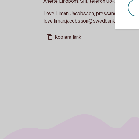
Anette Lindbom, Silf, telefon 08-752 16 70, 
Love Liman Jacobsson, pressansvarig, tele
love.liman.jacobsson@swedbank.se
Kopiera länk