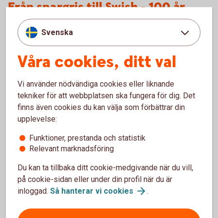
Från spargris till Swish - 100 år
med Lyckoslanten
Svenska
Välkommen att besöka jubileumsutställningen som handlar
Våra cookies, ditt val
om barn och pengar. Den öppnar 21 februari och kan ses på
plats eller digitalt.
Vi använder nödvändiga cookies eller liknande
Tumba
bruksmuseum
tekniker för att webbplatsen ska fungera för dig. Det
finns även cookies du kan välja som förbättrar din
upplevelse:
Funktioner, prestanda och statistik
Relevant marknadsföring
Du kan ta tillbaka ditt cookie-medgivande när du vill,
på cookie-sidan eller under din profil när du är
inloggad.
Så hanterar vi
cookies
.