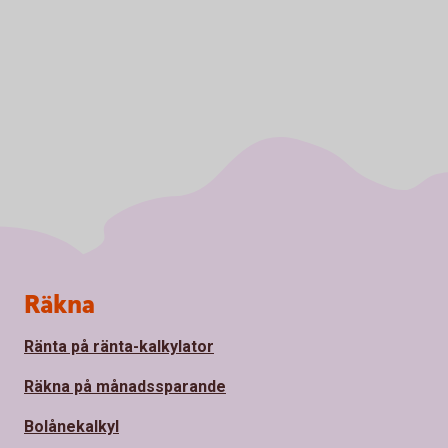
Sidfot
Räkna
Ränta på ränta-kalkylator
Räkna på månadssparande
Bolånekalkyl