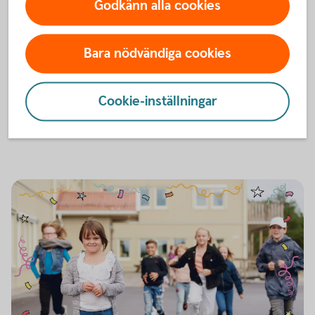
Godkänn alla cookies
Spara och Slösa
Musikal med Spara & Slösa
Bara nödvändiga cookies
En fartfylld och rolig föreställning som vill väcka barns
intresse för pengar och sparande. Passar barn från fem år
och uppåt.
Cookie-inställningar
Musikalens turnéplan under
året