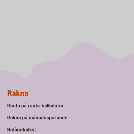
Sidfot
Räkna
Ränta på ränta-kalkylator
Räkna på månadssparande
Bolånekalkyl