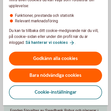
upplevelse:
Funktioner, prestanda och statistik
Relevant marknadsföring
Du kan ta tillbaka ditt cookie-medgivande när du vill,
på cookie-sidan eller under din profil när du är
inloggad.
Så hanterar vi
cookies
.
Kaffebönor. Foto: Marcus Lundstedt
Godkänn alla cookies
Stöd We Effect genom
Swedbanks Humanfond
Bara nödvändiga cookies
Swedbank Humanfond är en aktiefond för dig som
Cookie-inställningar
vill att dina pengar ska växa, samtidigt som ditt
sparande ska stå för något mer.
Fonden förvaltas av Swedbank Robur och placerar i