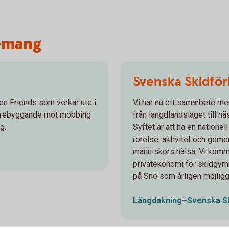
gemang
Svenska Skidfö
sen Friends som verkar ute i
Vi har nu ett samarbete me
 förebyggande mot mobbing
från längdlandslaget till nä
g.
Syftet är att ha en nationell
rörelse, aktivitet och gem
människors hälsa. Vi komme
privatekonomi för skidgymn
på Snö som årligen möjliggö
Längdåkning–Svenska
S