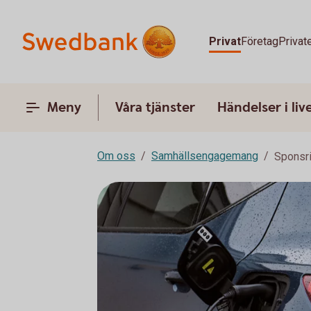
Privat
Företag
Privat
Meny
Våra tjänster
Händelser i liv
Om oss
Samhällsengagemang
Sponsr