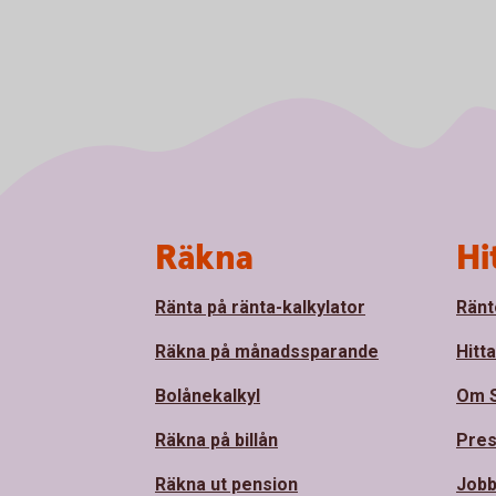
Sidfot
Räkna
Hi
Ränta på ränta-kalkylator
Ränt
Räkna på månadssparande
Hitt
Bolånekalkyl
Om 
Räkna på billån
Pre
Räkna ut pension
Jobb