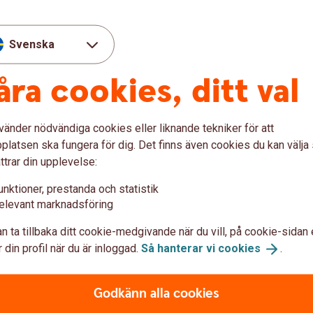
Svenska
Svenska Fotbol
åra cookies, ditt val
et som är en plats för
Vi är sedan början på 80-tal
 föreläsningar och andra
Svenska Fotbollförbundet. 
 de fantastiska samlingarna
mer än resultat. För oss är 
vänder nödvändiga cookies eller liknande tekniker för att
igitalt.
inkludering, hälsa, jobb och
latsen ska fungera för dig. Det finns även cookies du kan välj
ttrar din upplevelse:
Svenska
Fotbollförbund
unktioner, prestanda och statistik
elevant marknadsföring
n ta tillbaka ditt cookie-medgivande när du vill, på cookie-sidan 
 din profil när du är inloggad.
Så hanterar vi
cookies
.
Lokala engage
gare behövs, därför
Runt om i landet har vi lo
Godkänn alla cookies
a med Ung Företagsamhet
läsa om några av dem.