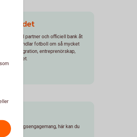
lförbundet
et nationell partner och officiell bank åt
För oss handlar fotboll om så mycket
fotboll integration, entreprenörskap,
 jämställdhet.
a som
et
eller
mang
kala sponsringsengagemang, här kan du