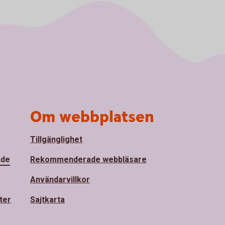
Om webbplatsen
Tillgänglighet
nde
Rekommenderade webbläsare
Användarvillkor
ter
Sajtkarta