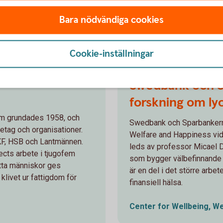
Bara nödvändiga cookies
Lokala
engagemang
Cookie-inställningar
Swedbank och S
forskning om ly
om grundades 1958, och
Swedbank och Sparbankern
retag och organisationer.
Welfare and Happiness vid
KF, HSB och Lantmännen.
leds av professor Micael 
ffects arbete i tjugofem
som bygger välbefinnande 
satta människor ges
är en del i det större arbe
 klivet ur fattigdom för
finansiell hälsa.
Center for Wellbeing, W