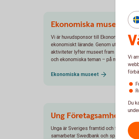
Ekonomiska museet
V
Vi är huvudsponsor till Ekonomiska muse
ekonomiskt lärande. Genom utställningar,
aktiviteter lyfter museet fram föremål ur
Vi an
och ekonomiska teman – på museet och d
webbp
förbä
Ekonomiska
museet
F
R
Du ka
under
Ung Företagsamhet
Unga är Sveriges framtid och fler företa
samarbetar Swedbank och sparbankern