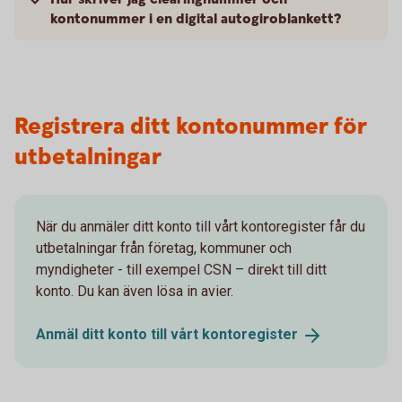
kontonummer i en digital autogiroblankett?
Registrera ditt kontonummer för
utbetalningar
När du anmäler ditt konto till vårt kontoregister får du
utbetalningar från företag, kommuner och
myndigheter - till exempel CSN – direkt till ditt
konto. Du kan även lösa in avier.
Anmäl ditt konto till vårt
kontoregister