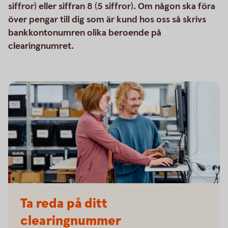
siffror) eller siffran 8 (5 siffror). Om någon ska föra
över pengar till dig som är kund hos oss så skrivs
bankkontonumren olika beroende på
clearingnumret.
Ta reda på ditt
clearingnummer