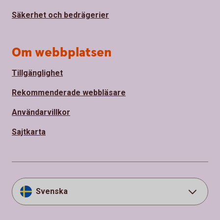
Säkerhet och bedrägerier
Om webbplatsen
Tillgänglighet
Rekommenderade webbläsare
Användarvillkor
Sajtkarta
Svenska