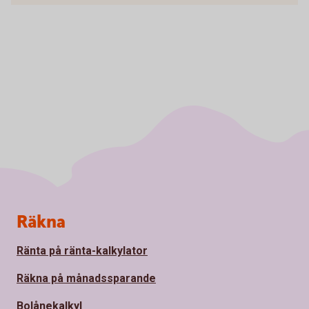
Sidfot
Räkna
Ränta på ränta-kalkylator
Räkna på månadssparande
Bolånekalkyl