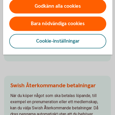
Smarta funktioner med Swish
Godkänn alla cookies
Swisha med QR-kod
Bara nödvändiga cookies
Swisha snabbare med hjälp av QR-koder. Du kan
skapa egen QR-kod och scanna av andras.
Cookie-inställningar
Swish med QR-kod – läs mer och
testa
Swish Återkommande betalningar
När du köper något som ska betalas löpande, till
exempel en prenumeration eller ett medlemskap,
kan du välja Swish Återkommande betalningar. Då
dras pengarna automatiskt utan att du behöver