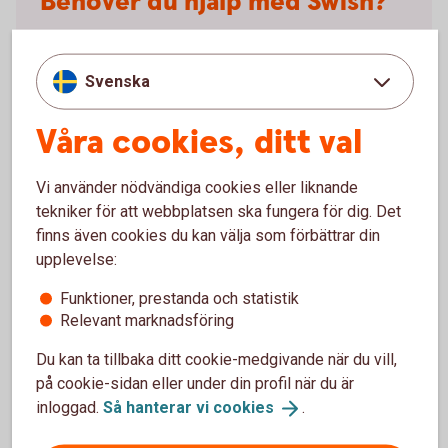
Behöver du hjälp med Swish?
Har du frågor om Swish är du välkommen att ringa
oss.
Svenska
Ring 0771-97 75 12
Våra cookies, ditt val
Vi använder nödvändiga cookies eller liknande
tekniker för att webbplatsen ska fungera för dig. Det
finns även cookies du kan välja som förbättrar din
Villkor Swish
upplevelse:
Här hittar du villkoren för Swish.
Funktioner, prestanda och statistik
Relevant marknadsföring
Villkor Swish (pdf)
Du kan ta tillbaka ditt cookie-medgivande när du vill,
på cookie-sidan eller under din profil när du är
inloggad.
Så hanterar vi
cookies
.