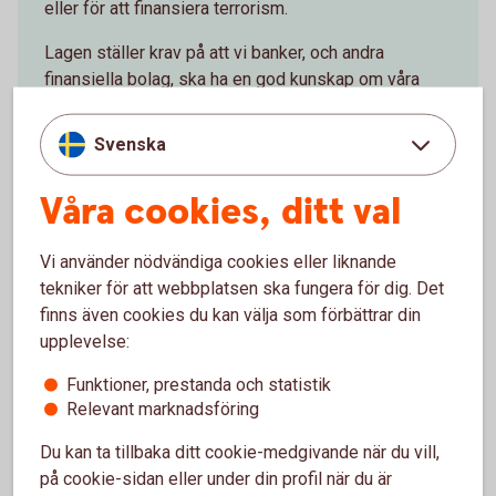
eller för att finansiera terrorism.
Lagen ställer krav på att vi banker, och andra
finansiella bolag, ska ha en god kunskap om våra
kunders ekonomi och affärsrelationen med kunden.
Vi som bank har också skyldighet att löpande följa
Svenska
upp att informationen vi har är aktuell. Därför ställer
vi frågor när du besöker ett bankkontor, per brev
Våra cookies, ditt val
eller i internetbanken och appen.
Vi använder nödvändiga cookies eller liknande
Vårt arbete mot penningtvätt och
tekniker för att webbplatsen ska fungera för dig. Det
terroristfinansiering
(swedbank.com)
finns även cookies du kan välja som förbättrar din
upplevelse:
Funktioner, prestanda och statistik
Relevant marknadsföring
Information om FATCA och
Du kan ta tillbaka ditt cookie-medgivande när du vill,
Politiskt utsatt ställning (PEP)
på cookie-sidan eller under din profil när du är