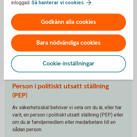
inloggad.
Så hanterar vi
cookies
.
FATCA för skattskyldiga i USA
Godkänn alla cookies
Är du skattskyldig i USA? Från 1 juli 2014 frågar
Swedbank, och alla andra banker och finansiella
institut i Sverige, nya kunder om de är skattskyldiga i
Bara nödvändiga cookies
USA.
FATCA för skattskyldiga i
USA
Cookie-inställningar
Person i politiskt utsatt ställning
(PEP)
Av säkerhetsskäl behöver vi veta om du är, eller har
varit, en person i politiskt utsatt ställning (PEP) eller
om du är familjemedlem eller medarbetare till en
sådan person.