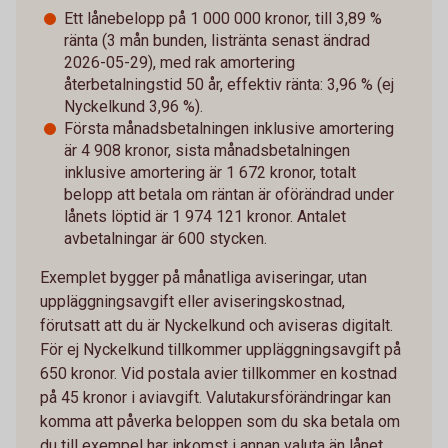
Ett lånebelopp på 1 000 000 kronor, till 3,89 %
ränta (3 mån bunden, listränta senast ändrad
2026-05-29), med rak amortering
återbetalningstid 50 år, effektiv ränta: 3,96 % (ej
Nyckelkund 3,96 %).
Första månadsbetalningen inklusive amortering
är 4 908 kronor, sista månadsbetalningen
inklusive amortering är 1 672 kronor, totalt
belopp att betala om räntan är oförändrad under
lånets löptid är 1 974 121 kronor. Antalet
avbetalningar är 600 stycken.
Exemplet bygger på månatliga aviseringar, utan
uppläggningsavgift eller aviseringskostnad,
förutsatt att du är Nyckelkund och aviseras digitalt.
För ej Nyckelkund tillkommer uppläggningsavgift på
650 kronor. Vid postala avier tillkommer en kostnad
på 45 kronor i aviavgift. Valutakursförändringar kan
komma att påverka beloppen som du ska betala om
du till exempel har inkomst i annan valuta än lånet.