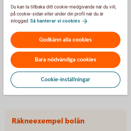
Fina förmåner inom bolån
Du kan ta tillbaka ditt cookie-medgivande när du vill,
på cookie-sidan eller under din profil när du är
inloggad.
Så hanterar vi
cookies
.
Bolån för unga – med pressad ränta och riktigt
bra villkor
1 räntefri månad och ränterabatt – för dig som
Godkänn alla cookies
köper eller säljer via Fastighetsbyrån
0 % ränta på överbryggningslån
0 % ränta på handpenningslån
Bara nödvändiga cookies
Upp till 30 % rabatt på hemförsäkring
Läs mer om våra erbjudanden för
Cookie-inställningar
bolånekunder
Räkneexempel bolån